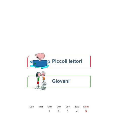
Patto locale per la lettura 2023
Presentazione del Patto per la lettura
della provincia di Ravenna - 2022
Festa del Libro 2014
Bibliopride in Bibliotour
Bibliotour OFF
Parlano del Bibliotour!
Premi e concorsi letterari
SBN: un'eredità per il futuro
Per bibliotecari e archivisti
Calendario eventi
« prec.
aprile 2026
succ. »
Lun
Mar
Mer
Gio
Ven
Sab
Dom
1
2
3
4
5