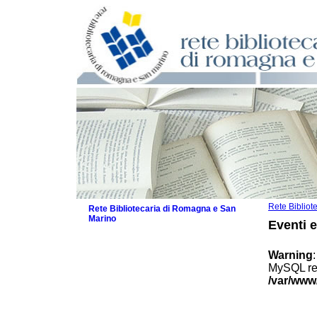
Rete Biblio
Rete Bibliotecaria di Romagna e San
Marino
Eventi 
La Rete
Biblioteche e archivi
Warning
Agenda
MySQL res
Patto intercomunale per la lettura
/var/www
2026
Patto locale per la lettura 2025
Patto locale per la lettura 2024