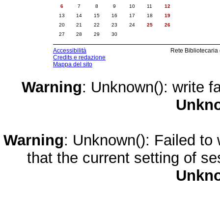
6
7
8
9
10
11
12
13
14
15
16
17
18
19
20
21
22
23
24
25
26
27
28
29
30
Accessibilità
Rete Bibliotecaria
Credits e redazione
Mappa del sito
Warning
: Unknown(): write fa
Unkn
Warning
: Unknown(): Failed to w
that the current setting of s
Unkn