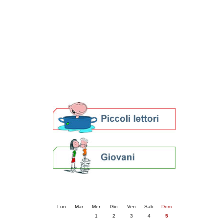
Patto locale per la lettura 2023
Presentazione del Patto per la lettura
della provincia di Ravenna - 2022
Festa del Libro 2014
Bibliopride in Bibliotour
Bibliotour OFF
Parlano del Bibliotour!
Premi e concorsi letterari
SBN: un'eredità per il futuro
Per bibliotecari e archivisti
Calendario eventi
« prec.
aprile 2026
succ. »
Lun
Mar
Mer
Gio
Ven
Sab
Dom
1
2
3
4
5