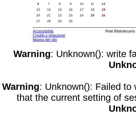
6
7
8
9
10
11
12
13
14
15
16
17
18
19
20
21
22
23
24
25
26
27
28
29
30
Accessibilità
Rete Bibliotecaria
Credits e redazione
Mappa del sito
Warning
: Unknown(): write fa
Unkn
Warning
: Unknown(): Failed to w
that the current setting of s
Unkn