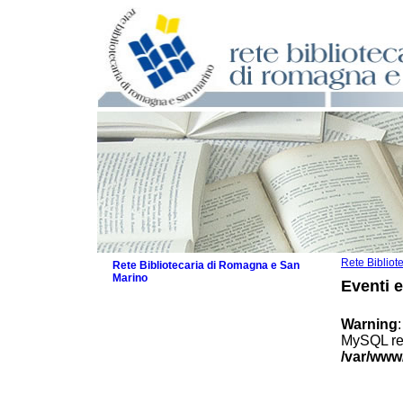
Rete Biblio
Rete Bibliotecaria di Romagna e San
Marino
Eventi 
La Rete
Biblioteche e archivi
Warning
Agenda
MySQL res
Patto intercomunale per la lettura
/var/www
2026
Patto locale per la lettura 2025
Patto locale per la lettura 2024