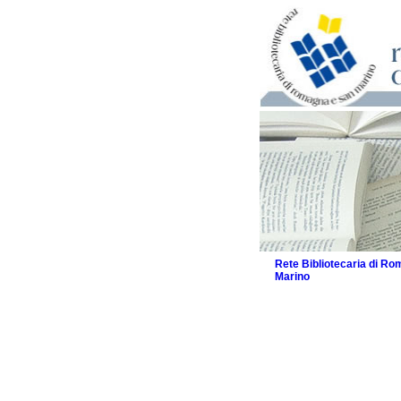
Rete Bibliotecaria di R
Marino
La Rete
Biblioteche e archivi
Agenda
Patto intercomunale per
2026
Patto locale per la let
Patto locale per la let