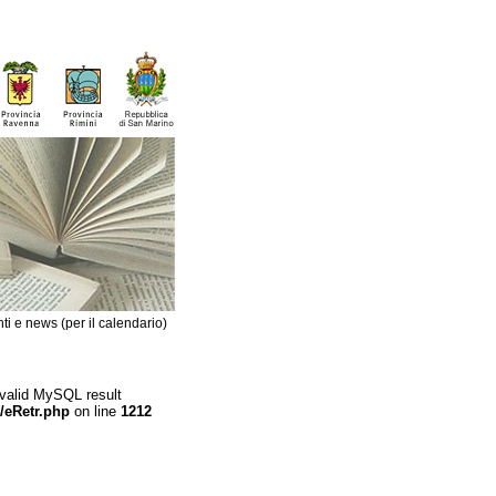
ti e news (per il calendario)
 valid MySQL result
/eRetr.php
on line
1212