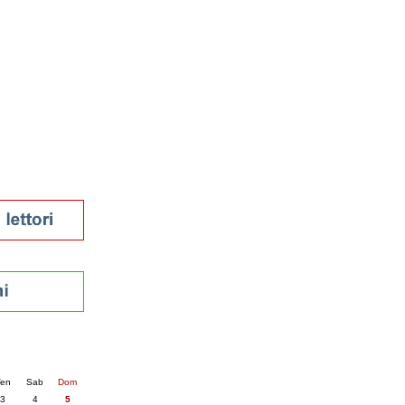
tura 2023
 per la lettura
enna - 2022
r
ari
futuro
sti
nti
6
succ. »
en
Sab
Dom
3
4
5