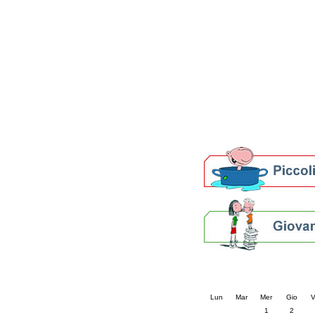
Patto locale per la let
Presentazione del Patto
della provincia di Rav
Festa del Libro 2014
Bibliopride in Bibliotou
Bibliotour OFF
Parlano del Bibliotour!
Premi e concorsi letter
SBN: un'eredità per il 
Per bibliotecari e archivi
Calendario eve
« prec.
aprile 202
Lun
Mar
Mer
Gio
V
1
2