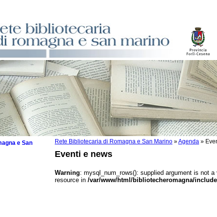
Rete Bibliotecaria di Romagna e San Marino
»
Agenda
»
Even
omagna e San
Eventi e news
Warning
: mysql_num_rows(): supplied argument is not a
resource in
/var/www/html/bibliotecheromagna/include
 la lettura
tura 2025
tura 2024