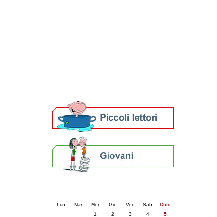
Patto locale per la lettura 2023
Presentazione del Patto per la lettura
della provincia di Ravenna - 2022
Festa del Libro 2014
Bibliopride in Bibliotour
Bibliotour OFF
Parlano del Bibliotour!
Premi e concorsi letterari
SBN: un'eredità per il futuro
Per bibliotecari e archivisti
Calendario eventi
« prec.
aprile 2026
succ. »
Lun
Mar
Mer
Gio
Ven
Sab
Dom
1
2
3
4
5