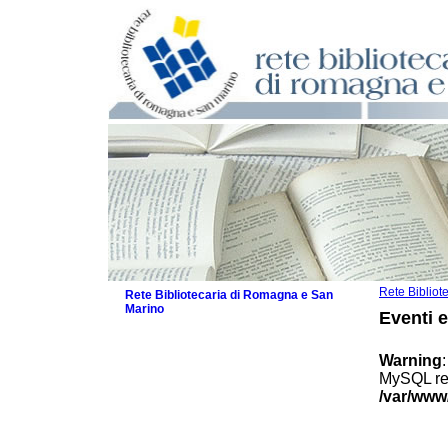
Rete Biblio
Rete Bibliotecaria di Romagna e San
Marino
Eventi 
La Rete
Biblioteche e archivi
Warning
Agenda
MySQL res
Patto intercomunale per la lettura
/var/www
2026
Patto locale per la lettura 2025
Patto locale per la lettura 2024