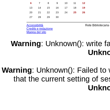
6
7
8
9
10
11
12
13
14
15
16
17
18
19
20
21
22
23
24
25
26
27
28
29
30
Accessibilità
Rete Bibliotecaria
Credits e redazione
Mappa del sito
Warning
: Unknown(): write fa
Unkn
Warning
: Unknown(): Failed to w
that the current setting of s
Unkn