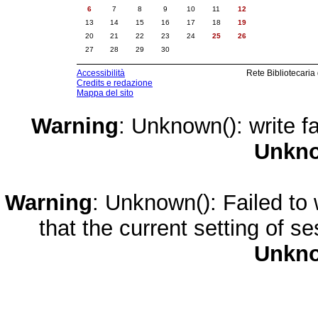
6
7
8
9
10
11
12
13
14
15
16
17
18
19
20
21
22
23
24
25
26
27
28
29
30
Accessibilità
Rete Bibliotecaria
Credits e redazione
Mappa del sito
Warning
: Unknown(): write fa
Unkn
Warning
: Unknown(): Failed to w
that the current setting of s
Unkn