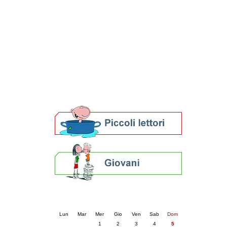
Patto locale per la lettura 2023
Presentazione del Patto per la lettura
della provincia di Ravenna - 2022
Festa del Libro 2014
Bibliopride in Bibliotour
Bibliotour OFF
Parlano del Bibliotour!
Premi e concorsi letterari
SBN: un'eredità per il futuro
Per bibliotecari e archivisti
Calendario eventi
« prec.
aprile 2026
succ. »
Lun
Mar
Mer
Gio
Ven
Sab
Dom
1
2
3
4
5