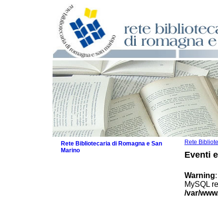
Rete Biblio
Rete Bibliotecaria di Romagna e San
Marino
Eventi 
La Rete
Biblioteche e archivi
Warning
Agenda
MySQL res
Patto intercomunale per la lettura
/var/www
2026
Patto locale per la lettura 2025
Patto locale per la lettura 2024