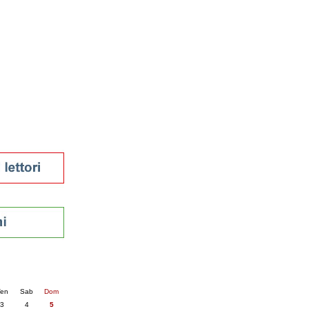
tura 2023
 per la lettura
enna - 2022
r
ari
futuro
sti
nti
6
succ. »
en
Sab
Dom
3
4
5