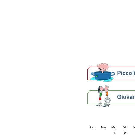
Patto locale per la let
Presentazione del Patto
della provincia di Rav
Festa del Libro 2014
Bibliopride in Bibliotou
Bibliotour OFF
Parlano del Bibliotour!
Premi e concorsi letter
SBN: un'eredità per il 
Per bibliotecari e archivi
Calendario eve
« prec.
aprile 202
Lun
Mar
Mer
Gio
V
1
2