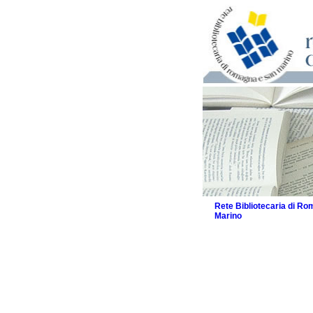
Rete Bibliotecaria di R
Marino
La Rete
Biblioteche e archivi
Agenda
Patto intercomunale per
2026
Patto locale per la let
Patto locale per la let