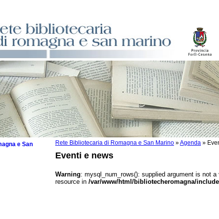
Rete Bibliotecaria di Romagna e San Marino
»
Agenda
»
Even
omagna e San
Eventi e news
Warning
: mysql_num_rows(): supplied argument is not a
resource in
/var/www/html/bibliotecheromagna/include
 la lettura
tura 2025
tura 2024