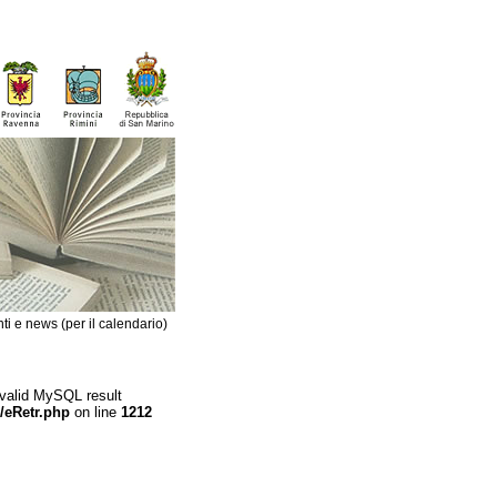
ti e news (per il calendario)
 valid MySQL result
/eRetr.php
on line
1212