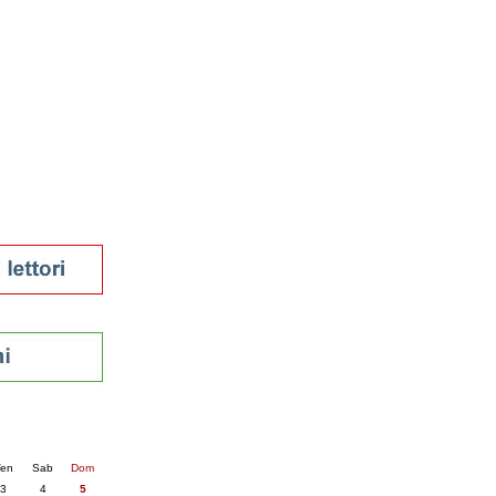
tura 2023
 per la lettura
enna - 2022
r
ari
futuro
sti
nti
6
succ. »
en
Sab
Dom
3
4
5