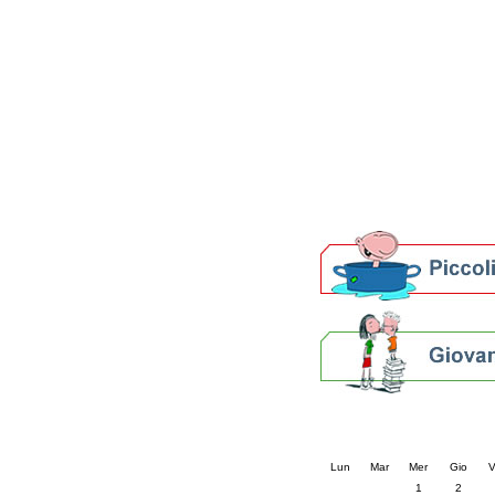
Patto locale per la let
Presentazione del Patto
della provincia di Rav
Festa del Libro 2014
Bibliopride in Bibliotou
Bibliotour OFF
Parlano del Bibliotour!
Premi e concorsi letter
SBN: un'eredità per il 
Per bibliotecari e archivi
Calendario eve
« prec.
aprile 202
Lun
Mar
Mer
Gio
V
1
2