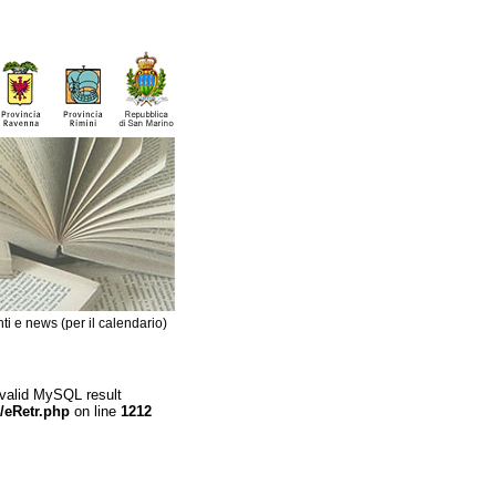
ti e news (per il calendario)
 valid MySQL result
/eRetr.php
on line
1212