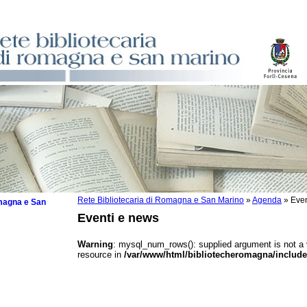
Rete Bibliotecaria di Romagna e San Marino
»
Agenda
»
Even
omagna e San
Eventi e news
Warning
: mysql_num_rows(): supplied argument is not a
resource in
/var/www/html/bibliotecheromagna/include
 la lettura
tura 2025
tura 2024