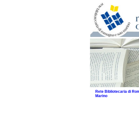
Rete Bibliotecaria di R
Marino
La Rete
Biblioteche e archivi
Agenda
Patto intercomunale per
2026
Patto locale per la let
Patto locale per la let