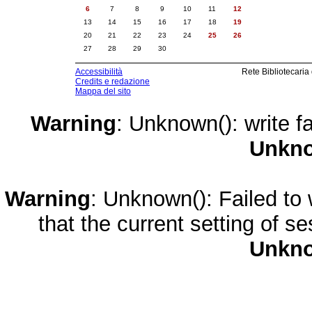
6
7
8
9
10
11
12
13
14
15
16
17
18
19
20
21
22
23
24
25
26
27
28
29
30
Accessibilità
Rete Bibliotecaria
Credits e redazione
Mappa del sito
Warning
: Unknown(): write fa
Unkn
Warning
: Unknown(): Failed to w
that the current setting of s
Unkn