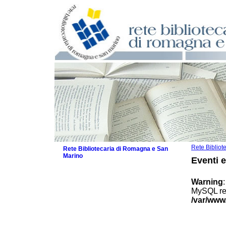
Rete Biblio
Rete Bibliotecaria di Romagna e San
Marino
Eventi 
La Rete
Biblioteche e archivi
Warning
Agenda
MySQL res
Patto intercomunale per la lettura
/var/www
2026
Patto locale per la lettura 2025
Patto locale per la lettura 2024