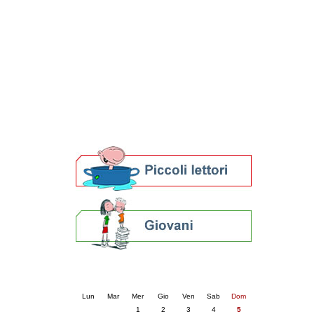
Patto locale per la lettura 2023
Presentazione del Patto per la lettura
della provincia di Ravenna - 2022
Festa del Libro 2014
Bibliopride in Bibliotour
Bibliotour OFF
Parlano del Bibliotour!
Premi e concorsi letterari
SBN: un'eredità per il futuro
Per bibliotecari e archivisti
Calendario eventi
« prec.
aprile 2026
succ. »
Lun
Mar
Mer
Gio
Ven
Sab
Dom
1
2
3
4
5