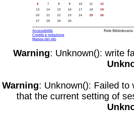
6
7
8
9
10
11
12
13
14
15
16
17
18
19
20
21
22
23
24
25
26
27
28
29
30
Accessibilità
Rete Bibliotecaria
Credits e redazione
Mappa del sito
Warning
: Unknown(): write fa
Unkn
Warning
: Unknown(): Failed to w
that the current setting of s
Unkn