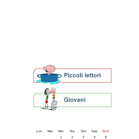
Patto locale per la lettura 2023
Presentazione del Patto per la lettura
della provincia di Ravenna - 2022
Festa del Libro 2014
Bibliopride in Bibliotour
Bibliotour OFF
Parlano del Bibliotour!
Premi e concorsi letterari
SBN: un'eredità per il futuro
Per bibliotecari e archivisti
Calendario eventi
« prec.
aprile 2026
succ. »
Lun
Mar
Mer
Gio
Ven
Sab
Dom
1
2
3
4
5