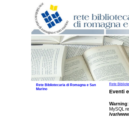
Rete Biblio
Rete Bibliotecaria di Romagna e San
Marino
Eventi 
La Rete
Biblioteche e archivi
Warning
Agenda
MySQL res
Patto intercomunale per la lettura
/var/www
2026
Patto locale per la lettura 2025
Patto locale per la lettura 2024