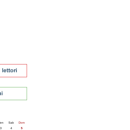
tura 2023
 per la lettura
enna - 2022
r
ari
futuro
sti
nti
6
succ. »
en
Sab
Dom
3
4
5