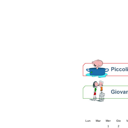
Patto locale per la let
Presentazione del Patto
della provincia di Rav
Festa del Libro 2014
Bibliopride in Bibliotou
Bibliotour OFF
Parlano del Bibliotour!
Premi e concorsi letter
SBN: un'eredità per il 
Per bibliotecari e archivi
Calendario eve
« prec.
aprile 202
Lun
Mar
Mer
Gio
V
1
2