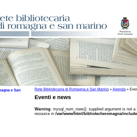
Rete Bibliotecaria di Romagna e San Marino
»
Agenda
»
Even
omagna e San
Eventi e news
Warning
: mysql_num_rows(): supplied argument is not a
resource in
/var/www/html/bibliotecheromagna/include
 la lettura
tura 2025
tura 2024