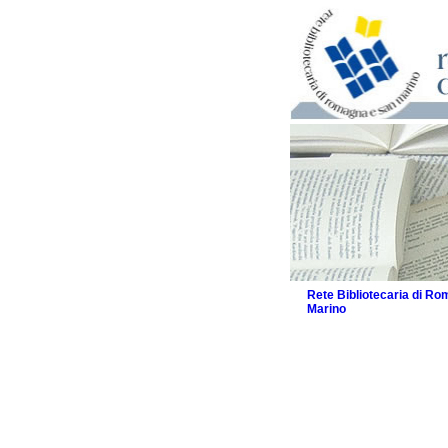
Rete Bibliotecaria di R
Marino
La Rete
Biblioteche e archivi
Agenda
Patto intercomunale per
2026
Patto locale per la let
Patto locale per la let