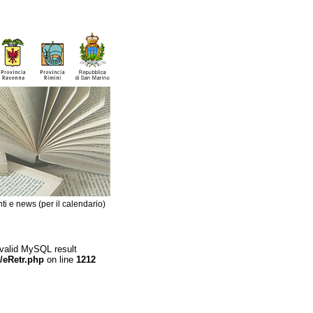
ti e news (per il calendario)
 valid MySQL result
/eRetr.php
on line
1212