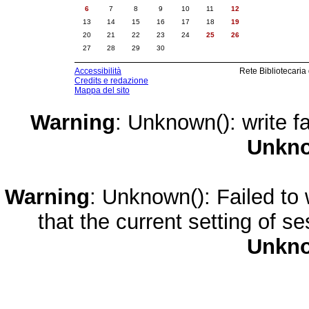
6
7
8
9
10
11
12
13
14
15
16
17
18
19
20
21
22
23
24
25
26
27
28
29
30
Accessibilità
Rete Bibliotecaria
Credits e redazione
Mappa del sito
Warning
: Unknown(): write fa
Unkn
Warning
: Unknown(): Failed to w
that the current setting of s
Unkn