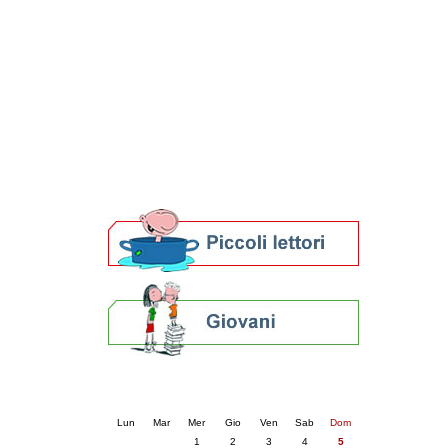
Patto locale per la lettura 2023
Presentazione del Patto per la lettura
della provincia di Ravenna - 2022
Festa del Libro 2014
Bibliopride in Bibliotour
Bibliotour OFF
Parlano del Bibliotour!
Premi e concorsi letterari
SBN: un'eredità per il futuro
Per bibliotecari e archivisti
Calendario eventi
« prec.
aprile 2026
succ. »
Lun
Mar
Mer
Gio
Ven
Sab
Dom
1
2
3
4
5