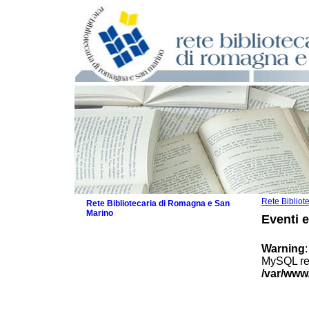
Rete Biblio
Rete Bibliotecaria di Romagna e San
Marino
Eventi 
La Rete
Biblioteche e archivi
Warning
Agenda
MySQL res
Patto intercomunale per la lettura
/var/www
2026
Patto locale per la lettura 2025
Patto locale per la lettura 2024