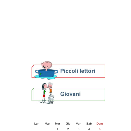
Patto locale per la lettura 2023
Presentazione del Patto per la lettura
della provincia di Ravenna - 2022
Festa del Libro 2014
Bibliopride in Bibliotour
Bibliotour OFF
Parlano del Bibliotour!
Premi e concorsi letterari
SBN: un'eredità per il futuro
Per bibliotecari e archivisti
Calendario eventi
« prec.
aprile 2026
succ. »
Lun
Mar
Mer
Gio
Ven
Sab
Dom
1
2
3
4
5