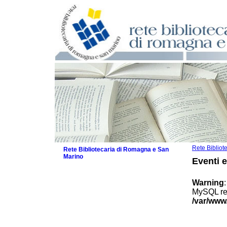
Rete Biblio
Rete Bibliotecaria di Romagna e San
Marino
Eventi 
La Rete
Biblioteche e archivi
Warning
Agenda
MySQL res
Patto intercomunale per la lettura
/var/www
2026
Patto locale per la lettura 2025
Patto locale per la lettura 2024