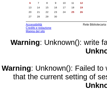
6
7
8
9
10
11
12
13
14
15
16
17
18
19
20
21
22
23
24
25
26
27
28
29
30
Accessibilità
Rete Bibliotecaria
Credits e redazione
Mappa del sito
Warning
: Unknown(): write fa
Unkn
Warning
: Unknown(): Failed to w
that the current setting of s
Unkn