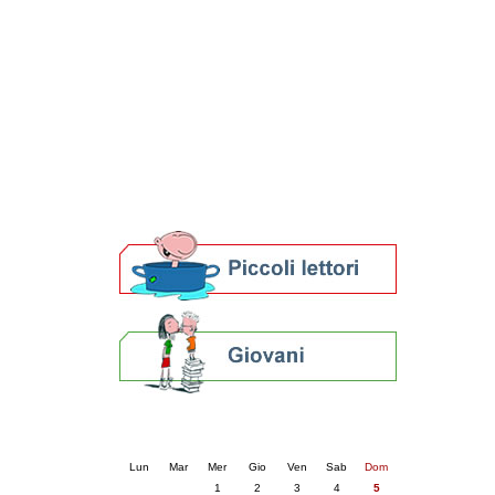
Patto locale per la lettura 2023
Presentazione del Patto per la lettura
della provincia di Ravenna - 2022
Festa del Libro 2014
Bibliopride in Bibliotour
Bibliotour OFF
Parlano del Bibliotour!
Premi e concorsi letterari
SBN: un'eredità per il futuro
Per bibliotecari e archivisti
Calendario eventi
« prec.
aprile 2026
succ. »
Lun
Mar
Mer
Gio
Ven
Sab
Dom
1
2
3
4
5