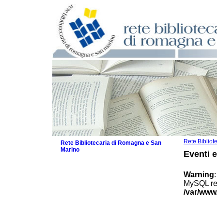
Rete Biblio
Rete Bibliotecaria di Romagna e San
Marino
Eventi 
La Rete
Biblioteche e archivi
Warning
Agenda
MySQL res
Patto intercomunale per la lettura
/var/www
2026
Patto locale per la lettura 2025
Patto locale per la lettura 2024