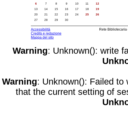
6
7
8
9
10
11
12
13
14
15
16
17
18
19
20
21
22
23
24
25
26
27
28
29
30
Accessibilità
Rete Bibliotecaria
Credits e redazione
Mappa del sito
Warning
: Unknown(): write fa
Unkn
Warning
: Unknown(): Failed to w
that the current setting of s
Unkn