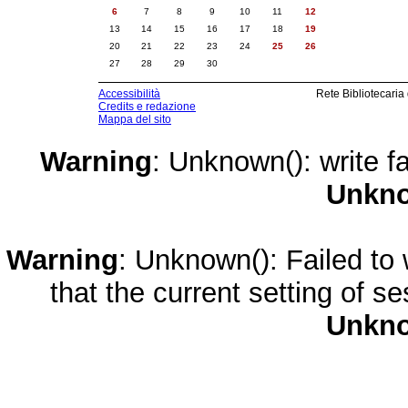
6
7
8
9
10
11
12
13
14
15
16
17
18
19
20
21
22
23
24
25
26
27
28
29
30
Accessibilità
Rete Bibliotecaria
Credits e redazione
Mappa del sito
Warning
: Unknown(): write fa
Unkn
Warning
: Unknown(): Failed to w
that the current setting of s
Unkn