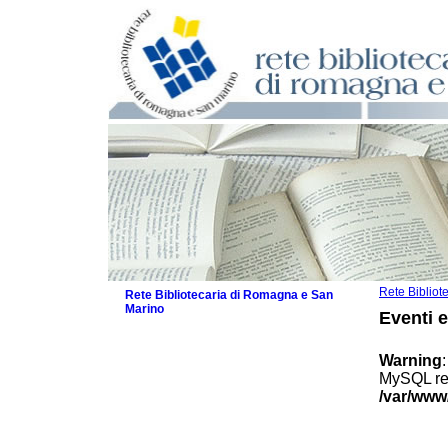
Rete Biblio
Rete Bibliotecaria di Romagna e San
Marino
Eventi 
La Rete
Biblioteche e archivi
Warning
Agenda
MySQL res
Patto intercomunale per la lettura
/var/www
2026
Patto locale per la lettura 2025
Patto locale per la lettura 2024