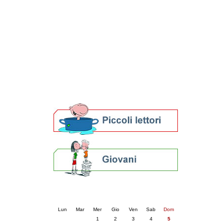
Patto locale per la lettura 2023
Presentazione del Patto per la lettura
della provincia di Ravenna - 2022
Festa del Libro 2014
Bibliopride in Bibliotour
Bibliotour OFF
Parlano del Bibliotour!
Premi e concorsi letterari
SBN: un'eredità per il futuro
Per bibliotecari e archivisti
Calendario eventi
« prec.
aprile 2026
succ. »
Lun
Mar
Mer
Gio
Ven
Sab
Dom
1
2
3
4
5