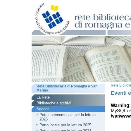
Rete Biblio
Rete Bibliotecaria di Romagna e San
Marino
Eventi 
La Rete
Biblioteche e archivi
Warning
Agenda
MySQL res
Patto intercomunale per la lettura
/var/www
2026
Patto locale per la lettura 2025
Patto locale per la lettura 2024