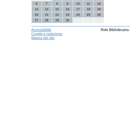
6
7
8
9
10
11
12
13
14
15
16
17
18
19
20
21
22
23
24
25
26
27
28
29
30
Accessibilità
Rete Bibliotecaria
Credits e redazione
Mappa del sito