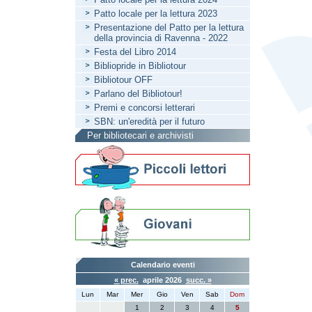
Patto locale per la lettura 2023
Presentazione del Patto per la lettura
della provincia di Ravenna - 2022
Festa del Libro 2014
Bibliopride in Bibliotour
Bibliotour OFF
Parlano del Bibliotour!
Premi e concorsi letterari
SBN: un'eredità per il futuro
Per bibliotecari e archivisti
Calendario eventi
« prec.
aprile 2026
succ. »
Lun
Mar
Mer
Gio
Ven
Sab
Dom
1
2
3
4
5