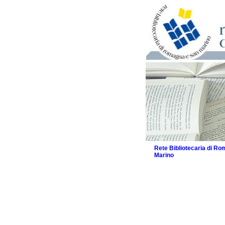
Rete Bibliotecaria di R
Marino
La Rete
Biblioteche e archivi
Agenda
Patto intercomunale per
2026
Patto locale per la let
Patto locale per la let