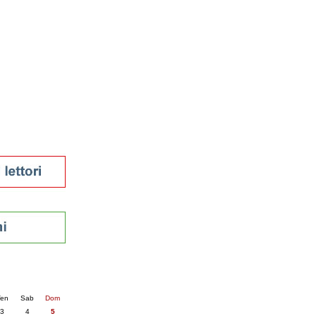
tura 2023
 per la lettura
enna - 2022
r
ari
futuro
sti
nti
6
succ. »
en
Sab
Dom
3
4
5