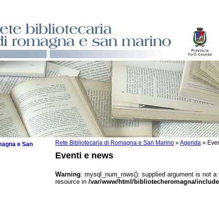
Rete Bibliotecaria di Romagna e San Marino
»
Agenda
»
Even
omagna e San
Eventi e news
Warning
: mysql_num_rows(): supplied argument is not a
resource in
/var/www/html/bibliotecheromagna/include
 la lettura
tura 2025
tura 2024