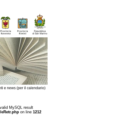
ti e news (per il calendario)
 valid MySQL result
/eRetr.php
on line
1212