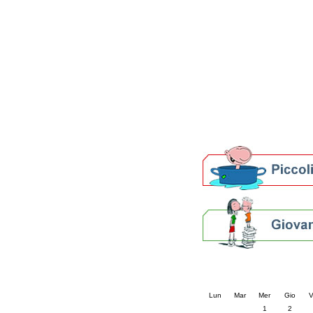
Patto locale per la let
Presentazione del Patto
della provincia di Rav
Festa del Libro 2014
Bibliopride in Bibliotou
Bibliotour OFF
Parlano del Bibliotour!
Premi e concorsi letter
SBN: un'eredità per il 
Per bibliotecari e archivi
Calendario eve
« prec.
aprile 202
Lun
Mar
Mer
Gio
V
1
2