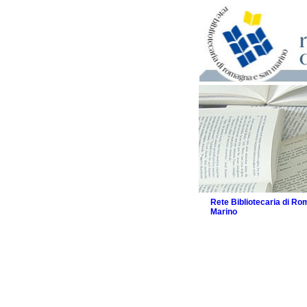
Rete Bibliotecaria di R
Marino
La Rete
Biblioteche e archivi
Agenda
Patto intercomunale per
2026
Patto locale per la let
Patto locale per la let