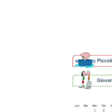
Patto locale per la let
Presentazione del Patto
della provincia di Rav
Festa del Libro 2014
Bibliopride in Bibliotou
Bibliotour OFF
Parlano del Bibliotour!
Premi e concorsi letter
SBN: un'eredità per il 
Per bibliotecari e archivi
Calendario eve
« prec.
aprile 202
Lun
Mar
Mer
Gio
V
1
2