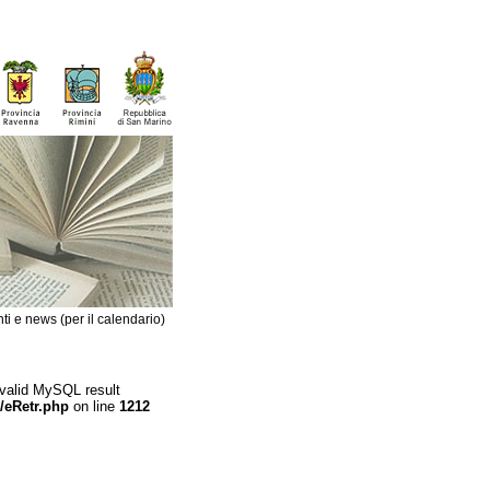
ti e news (per il calendario)
 valid MySQL result
/eRetr.php
on line
1212