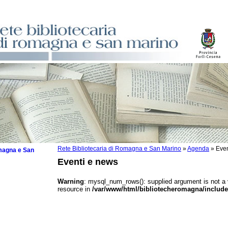
Rete Bibliotecaria di Romagna e San Marino
»
Agenda
»
Even
omagna e San
Eventi e news
Warning
: mysql_num_rows(): supplied argument is not a
resource in
/var/www/html/bibliotecheromagna/include
 la lettura
tura 2025
tura 2024