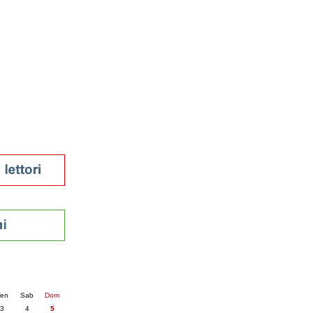
tura 2023
 per la lettura
enna - 2022
r
ari
futuro
sti
nti
6
succ. »
en
Sab
Dom
3
4
5