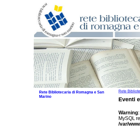
Rete Biblio
Rete Bibliotecaria di Romagna e San
Marino
Eventi 
La Rete
Biblioteche e archivi
Warning
Agenda
MySQL res
Patto intercomunale per la lettura
/var/www
2026
Patto locale per la lettura 2025
Patto locale per la lettura 2024