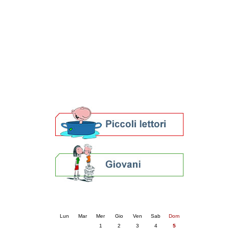
Patto locale per la lettura 2023
Presentazione del Patto per la lettura
della provincia di Ravenna - 2022
Festa del Libro 2014
Bibliopride in Bibliotour
Bibliotour OFF
Parlano del Bibliotour!
Premi e concorsi letterari
SBN: un'eredità per il futuro
Per bibliotecari e archivisti
Calendario eventi
« prec.
aprile 2026
succ. »
Lun
Mar
Mer
Gio
Ven
Sab
Dom
1
2
3
4
5