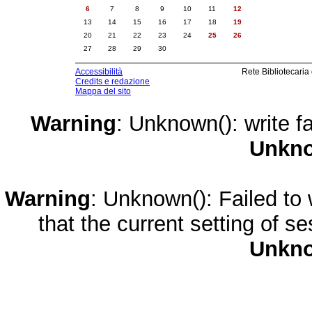
6
7
8
9
10
11
12
13
14
15
16
17
18
19
20
21
22
23
24
25
26
27
28
29
30
Accessibilità
Rete Bibliotecaria
Credits e redazione
Mappa del sito
Warning
: Unknown(): write fa
Unkn
Warning
: Unknown(): Failed to w
that the current setting of s
Unkn