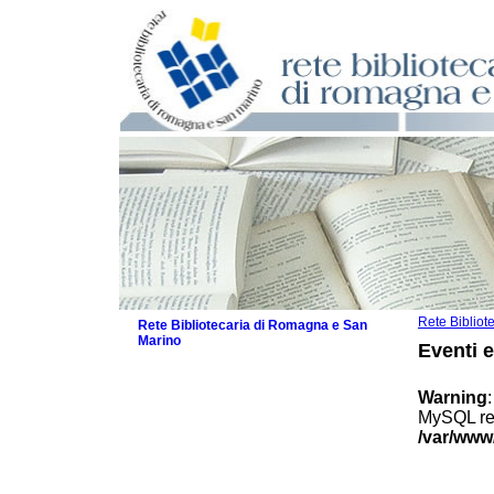
Rete Biblio
Rete Bibliotecaria di Romagna e San
Marino
Eventi 
La Rete
Biblioteche e archivi
Warning
Agenda
MySQL res
Patto intercomunale per la lettura
/var/www
2026
Patto locale per la lettura 2025
Patto locale per la lettura 2024