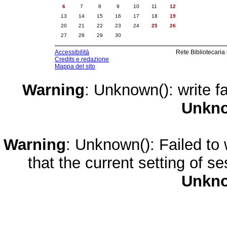
6
7
8
9
10
11
12
13
14
15
16
17
18
19
20
21
22
23
24
25
26
27
28
29
30
Accessibilità
Rete Bibliotecaria
Credits e redazione
Mappa del sito
Warning
: Unknown(): write fa
Unkn
Warning
: Unknown(): Failed to w
that the current setting of s
Unkn