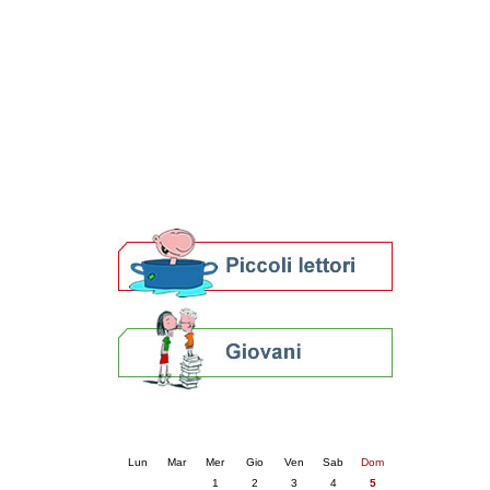
Patto locale per la lettura 2023
Presentazione del Patto per la lettura
della provincia di Ravenna - 2022
Festa del Libro 2014
Bibliopride in Bibliotour
Bibliotour OFF
Parlano del Bibliotour!
Premi e concorsi letterari
SBN: un'eredità per il futuro
Per bibliotecari e archivisti
Calendario eventi
« prec.
aprile 2026
succ. »
Lun
Mar
Mer
Gio
Ven
Sab
Dom
1
2
3
4
5