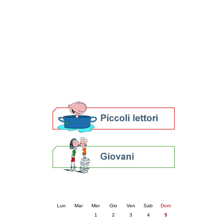
Patto locale per la lettura 2023
Presentazione del Patto per la lettura
della provincia di Ravenna - 2022
Festa del Libro 2014
Bibliopride in Bibliotour
Bibliotour OFF
Parlano del Bibliotour!
Premi e concorsi letterari
SBN: un'eredità per il futuro
Per bibliotecari e archivisti
Calendario eventi
« prec.
aprile 2026
succ. »
Lun
Mar
Mer
Gio
Ven
Sab
Dom
1
2
3
4
5