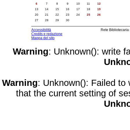
6
7
8
9
10
11
12
13
14
15
16
17
18
19
20
21
22
23
24
25
26
27
28
29
30
Accessibilità
Rete Bibliotecaria
Credits e redazione
Mappa del sito
Warning
: Unknown(): write fa
Unkn
Warning
: Unknown(): Failed to w
that the current setting of s
Unkn