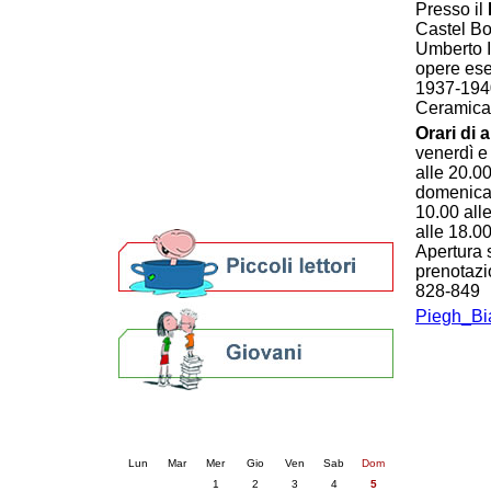
Presso il
Patto locale per la lettura 2023
Castel Bo
Presentazione del Patto per la lettura
Umberto I
della provincia di Ravenna - 2022
opere ese
Festa del Libro 2014
1937-1940
Bibliopride in Bibliotour
Ceramica 
Bibliotour OFF
Orari di 
Parlano del Bibliotour!
venerdì e
Premi e concorsi letterari
alle 20.00
SBN: un'eredità per il futuro
domenica 
10.00 all
Per bibliotecari e archivisti
alle 18.0
Apertura s
prenotazi
828-849
Piegh_Bia
Calendario eventi
« prec.
aprile 2026
succ. »
Lun
Mar
Mer
Gio
Ven
Sab
Dom
1
2
3
4
5