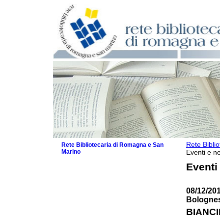
Rete Bibli
Rete Bibliotecaria di Romagna e San
Marino
Eventi e ne
La Rete
Eventi
Biblioteche e archivi
Agenda
08/12/201
Patto intercomunale per la lettura
Bologne
2026
Patto locale per la lettura 2025
BIANCI
Patto locale per la lettura 2024