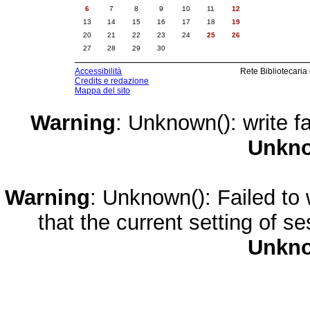
6
7
8
9
10
11
12
13
14
15
16
17
18
19
20
21
22
23
24
25
26
27
28
29
30
Accessibilità
Rete Bibliotecaria
Credits e redazione
Mappa del sito
Warning
: Unknown(): write fa
Unkn
Warning
: Unknown(): Failed to w
that the current setting of s
Unkn