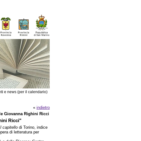
ti e news (per il calendario)
«
indietro
le Giovanna Righini Ricci
ini Ricci"
l capitello
di Torino, indice
pera di letteratura per