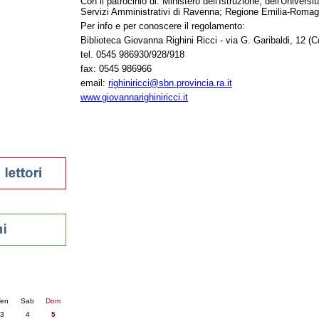
Con il patrocinio di: Ministero dell'Istruzione, dell'Universi
Servizi Amministrativi di Ravenna; Regione Emilia-Romag
tura 2023
Per info e per conoscere il regolamento:
 per la lettura
enna - 2022
Biblioteca Giovanna Righini Ricci - via G. Garibaldi, 12 (C
tel. 0545 986930/928/918
r
fax: 0545 986966
email:
righiniricci@sbn.provincia.ra.it
www.giovannarighiniricci.it
ari
futuro
sti
nti
6
succ. »
en
Sab
Dom
3
4
5