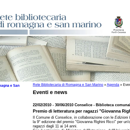
Rete Bibliotecaria di Romagna e San Marino
»
Agenda
»
Even
omagna e San
Eventi e news
22/02/2010 - 30/06/2010 Conselice - Biblioteca comuna
Premio di letteratura per ragazzi "Giovanna Righ
 la lettura
Il Comune di Conselice, in collaborazione con le
Edizioni I
la 9° edizione del premio "Giovanna Righini Ricci" per un'o
tura 2025
ragazzi dagli 11 ai 14 anni.
tura 2024