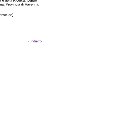
tà e della Ricerca; Centro
na; Provincia di Ravenna.
onselice)
«
indietro