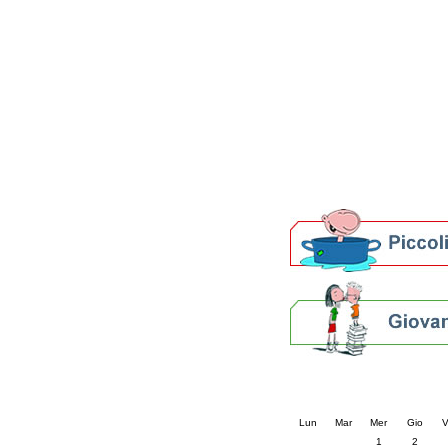
Patto locale per la let
Presentazione del Patto
della provincia di Rav
Festa del Libro 2014
Bibliopride in Bibliotou
Bibliotour OFF
Parlano del Bibliotour!
Premi e concorsi letter
SBN: un'eredità per il 
Per bibliotecari e archivi
Calendario eve
« prec.
aprile 202
Lun
Mar
Mer
Gio
V
1
2