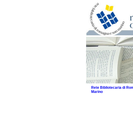
Rete Bibliotecaria di R
Marino
La Rete
Biblioteche e archivi
Agenda
Patto intercomunale per
2026
Patto locale per la let
Patto locale per la let