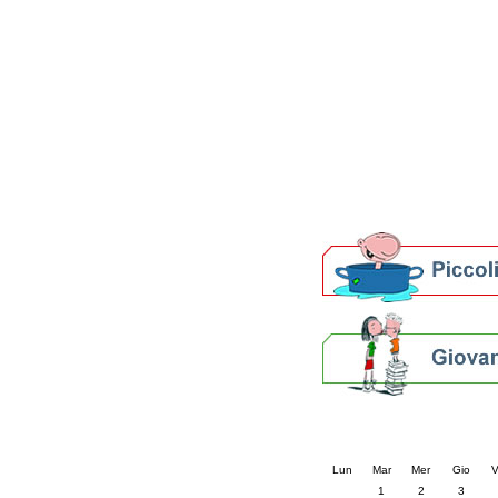
Patto locale per la let
Presentazione del Patto
della provincia di Rav
Festa del Libro 2014
Bibliopride in Bibliotou
Bibliotour OFF
Parlano del Bibliotour!
Premi e concorsi letter
SBN: un'eredità per il 
Per bibliotecari e archivi
Calendario eve
« prec.
aprile 202
Lun
Mar
Mer
Gio
V
1
2
3