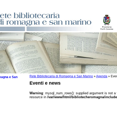
Rete Bibliotecaria di Romagna e San Marino
»
Agenda
»
Even
omagna e San
Eventi e news
Warning
: mysql_num_rows(): supplied argument is not a
resource in
/var/www/html/bibliotecheromagna/include
 la lettura
tura 2025
tura 2024