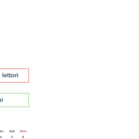
tura 2023
 per la lettura
enna - 2022
r
ari
futuro
sti
nti
5
succ. »
en
Sab
Dom
4
5
6