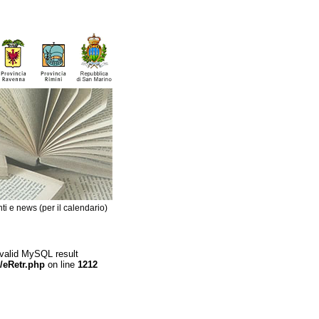
ti e news (per il calendario)
 valid MySQL result
/eRetr.php
on line
1212