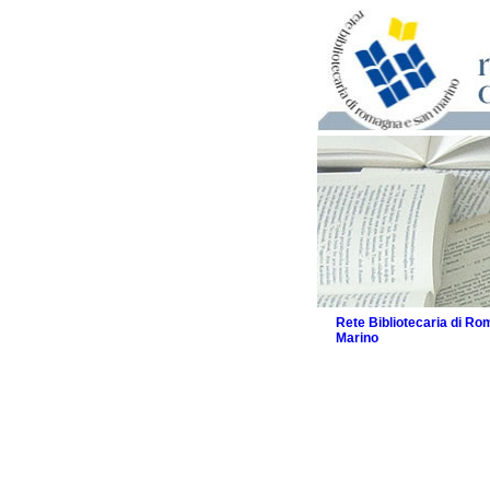
Rete Bibliotecaria di R
Marino
La Rete
Biblioteche e archivi
Agenda
Patto intercomunale per
2026
Patto locale per la let
Patto locale per la let