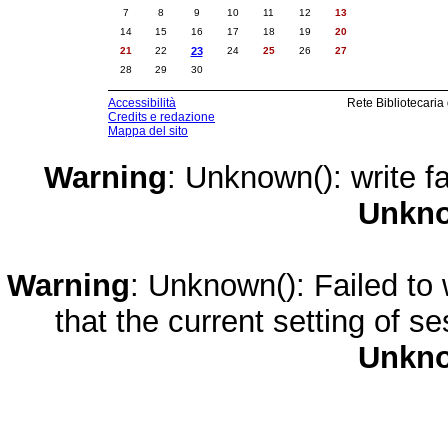
7
8
9
10
11
12
13
14
15
16
17
18
19
20
21
22
23
24
25
26
27
28
29
30
Accessibilità
Rete Bibliotecaria
Credits e redazione
Mappa del sito
Warning
: Unknown(): write fa
Unkn
Warning
: Unknown(): Failed to w
that the current setting of s
Unkn