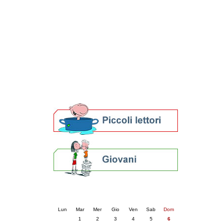
Patto locale per la lettura 2023
Presentazione del Patto per la lettura
della provincia di Ravenna - 2022
Festa del Libro 2014
Bibliopride in Bibliotour
Bibliotour OFF
Parlano del Bibliotour!
Premi e concorsi letterari
SBN: un'eredità per il futuro
Per bibliotecari e archivisti
Calendario eventi
« prec.
aprile 2025
succ. »
Lun
Mar
Mer
Gio
Ven
Sab
Dom
1
2
3
4
5
6