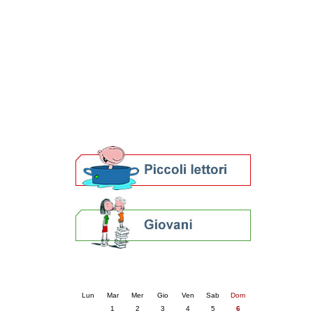
Patto locale per la lettura 2023
Presentazione del Patto per la lettura
della provincia di Ravenna - 2022
Festa del Libro 2014
Bibliopride in Bibliotour
Bibliotour OFF
Parlano del Bibliotour!
Premi e concorsi letterari
SBN: un'eredità per il futuro
Per bibliotecari e archivisti
Calendario eventi
« prec.
aprile 2025
succ. »
Lun
Mar
Mer
Gio
Ven
Sab
Dom
1
2
3
4
5
6