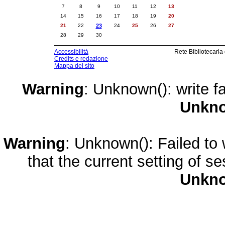
7
8
9
10
11
12
13
14
15
16
17
18
19
20
21
22
23
24
25
26
27
28
29
30
Accessibilità
Rete Bibliotecaria
Credits e redazione
Mappa del sito
Warning
: Unknown(): write fa
Unkn
Warning
: Unknown(): Failed to w
that the current setting of s
Unkn