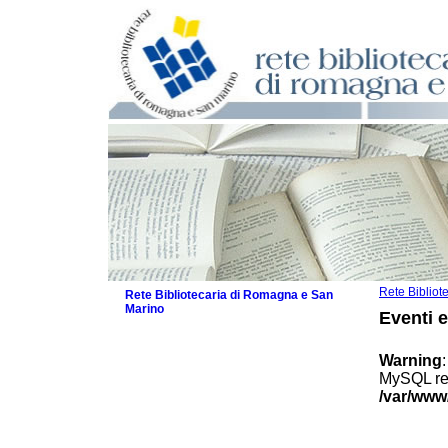
Rete Biblio
Rete Bibliotecaria di Romagna e San
Marino
Eventi 
La Rete
Biblioteche e archivi
Warning
Agenda
MySQL res
Patto intercomunale per la lettura
/var/www
2026
Patto locale per la lettura 2025
Patto locale per la lettura 2024