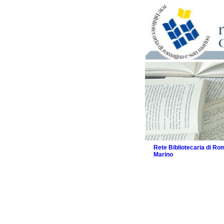
Rete Bibliotecaria di R
Marino
La Rete
Biblioteche e archivi
Agenda
Patto intercomunale per
2026
Patto locale per la let
Patto locale per la let