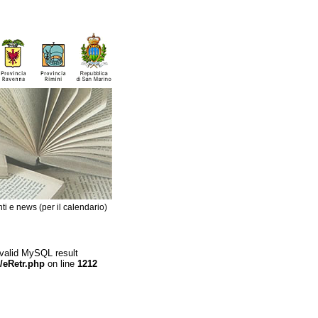
ti e news (per il calendario)
 valid MySQL result
/eRetr.php
on line
1212