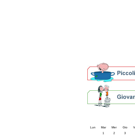
Patto locale per la let
Presentazione del Patto
della provincia di Rav
Festa del Libro 2014
Bibliopride in Bibliotou
Bibliotour OFF
Parlano del Bibliotour!
Premi e concorsi letter
SBN: un'eredità per il 
Per bibliotecari e archivi
Calendario eve
« prec.
aprile 202
Lun
Mar
Mer
Gio
V
1
2
3