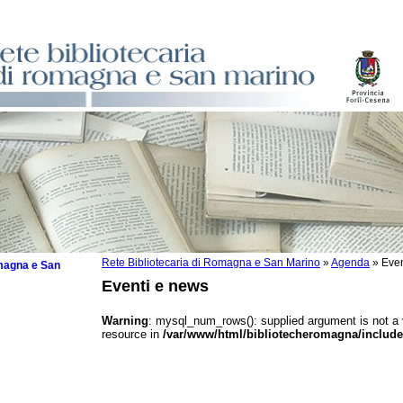
Rete Bibliotecaria di Romagna e San Marino
»
Agenda
»
Even
omagna e San
Eventi e news
Warning
: mysql_num_rows(): supplied argument is not a
resource in
/var/www/html/bibliotecheromagna/include
 la lettura
tura 2025
tura 2024