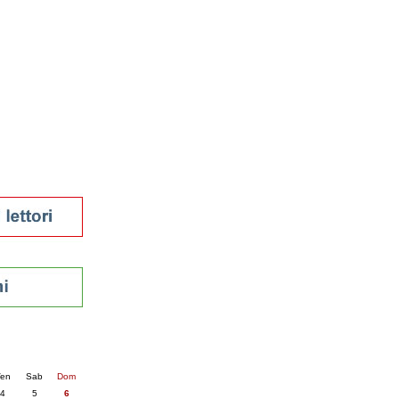
tura 2023
 per la lettura
enna - 2022
r
ari
futuro
sti
nti
5
succ. »
en
Sab
Dom
4
5
6