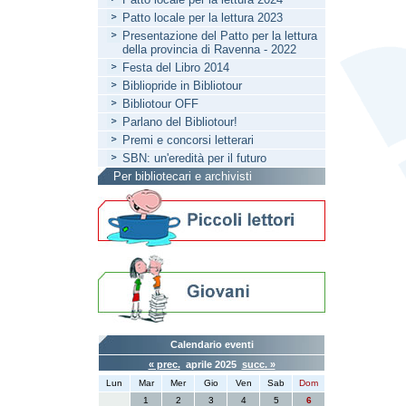
Patto locale per la lettura 2023
Presentazione del Patto per la lettura
della provincia di Ravenna - 2022
Festa del Libro 2014
Bibliopride in Bibliotour
Bibliotour OFF
Parlano del Bibliotour!
Premi e concorsi letterari
SBN: un'eredità per il futuro
Per bibliotecari e archivisti
Calendario eventi
« prec.
aprile 2025
succ. »
Lun
Mar
Mer
Gio
Ven
Sab
Dom
1
2
3
4
5
6