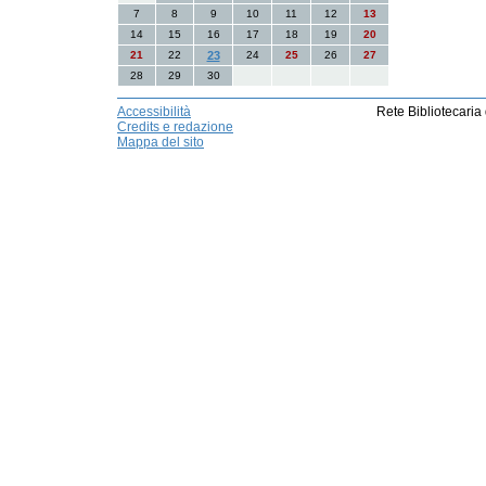
7
8
9
10
11
12
13
14
15
16
17
18
19
20
21
22
23
24
25
26
27
28
29
30
Accessibilità
Rete Bibliotecaria
Credits e redazione
Mappa del sito