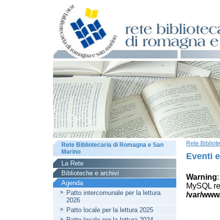
Rete Biblio
Rete Bibliotecaria di Romagna e San
Marino
Eventi 
La Rete
Biblioteche e archivi
Warning
Agenda
MySQL res
Patto intercomunale per la lettura
/var/www
2026
Patto locale per la lettura 2025
Patto locale per la lettura 2024