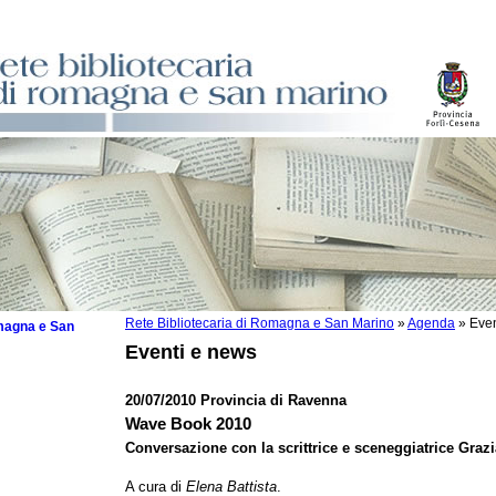
Rete Bibliotecaria di Romagna e San Marino
»
Agenda
»
Even
omagna e San
Eventi e news
20/07/2010 Provincia di Ravenna
Wave Book 2010
 la lettura
Conversazione con la scrittrice e sceneggiatrice Grazi
tura 2025
A cura di
Elena Battista
.
tura 2024