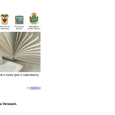
ti e news (per il calendario)
«
indietro
a Verasani.