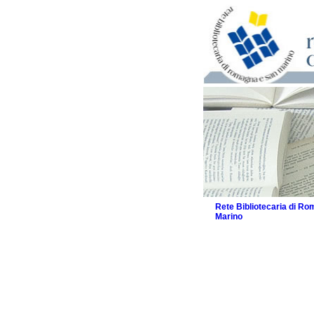
Rete Bibliotecaria di R
Marino
La Rete
Biblioteche e archivi
Agenda
Patto intercomunale per
2026
Patto locale per la let
Patto locale per la let