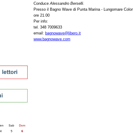
Conduce
Alessandro Berselli
.
tura 2023
Presso il Bagno Wave di Punta Marina - Lungomare Colo
 per la lettura
ore 21.00
enna - 2022
Per info:
tel. 348 7009633
r
email:
bagnowave@libero.it
www.bagnowave.com
ari
futuro
sti
nti
5
succ. »
en
Sab
Dom
4
5
6