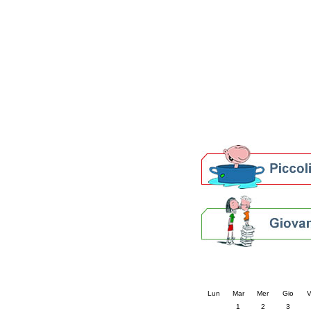
Patto locale per la let
Presentazione del Patto
della provincia di Rav
Festa del Libro 2014
Bibliopride in Bibliotou
Bibliotour OFF
Parlano del Bibliotour!
Premi e concorsi letter
SBN: un'eredità per il 
Per bibliotecari e archivi
Calendario eve
« prec.
aprile 202
Lun
Mar
Mer
Gio
V
1
2
3