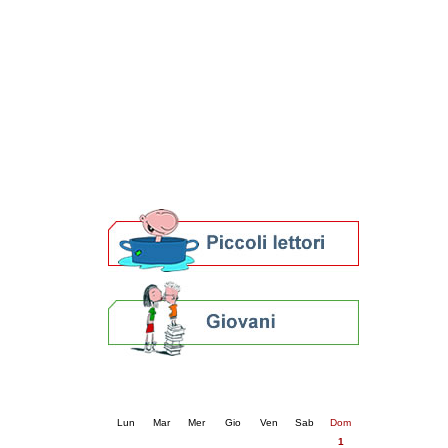
Patto locale per la lettura 2023
Presentazione del Patto per la lettura
della provincia di Ravenna - 2022
Festa del Libro 2014
Bibliopride in Bibliotour
Bibliotour OFF
Parlano del Bibliotour!
Premi e concorsi letterari
SBN: un'eredità per il futuro
Per bibliotecari e archivisti
Calendario eventi
« prec.
marzo 2026
succ. »
Lun
Mar
Mer
Gio
Ven
Sab
Dom
1