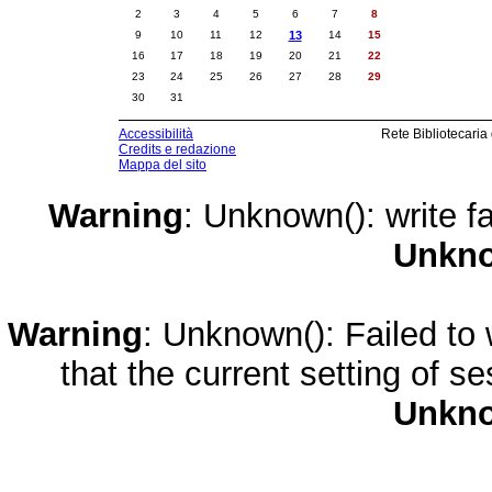
2
3
4
5
6
7
8
9
10
11
12
13
14
15
16
17
18
19
20
21
22
23
24
25
26
27
28
29
30
31
Accessibilità
Rete Bibliotecaria
Credits e redazione
Mappa del sito
Warning
: Unknown(): write fa
Unkn
Warning
: Unknown(): Failed to w
that the current setting of s
Unkn