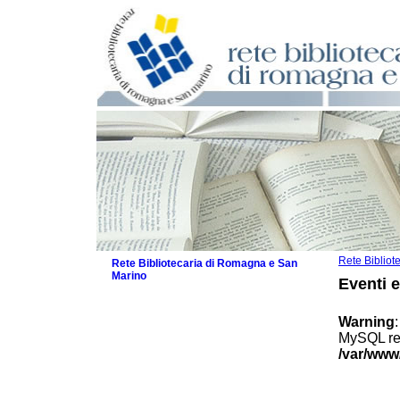
Rete Biblio
Rete Bibliotecaria di Romagna e San
Marino
Eventi 
La Rete
Biblioteche e archivi
Warning
Agenda
MySQL res
Patto intercomunale per la lettura
/var/www
2026
Patto locale per la lettura 2025
Patto locale per la lettura 2024