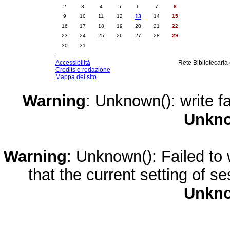
2
3
4
5
6
7
8
9
10
11
12
13
14
15
16
17
18
19
20
21
22
23
24
25
26
27
28
29
30
31
Accessibilità
Rete Bibliotecaria
Credits e redazione
Mappa del sito
Warning
: Unknown(): write fa
Unkn
Warning
: Unknown(): Failed to w
that the current setting of s
Unkn