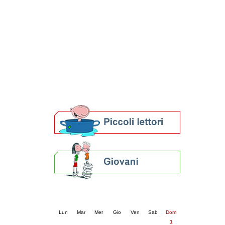
Patto locale per la lettura 2023
Presentazione del Patto per la lettura
della provincia di Ravenna - 2022
Festa del Libro 2014
Bibliopride in Bibliotour
Bibliotour OFF
Parlano del Bibliotour!
Premi e concorsi letterari
SBN: un'eredità per il futuro
Per bibliotecari e archivisti
Calendario eventi
« prec.
marzo 2026
succ. »
Lun
Mar
Mer
Gio
Ven
Sab
Dom
1