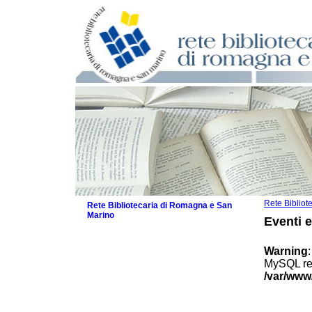
Rete Biblio
Rete Bibliotecaria di Romagna e San
Marino
Eventi 
La Rete
Biblioteche e archivi
Warning
Agenda
MySQL res
Patto intercomunale per la lettura
/var/www
2026
Patto locale per la lettura 2025
Patto locale per la lettura 2024