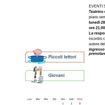
Patto locale per la lettura 2023
EVENTI 
Presentazione del Patto per la lettura
Teatrino
della provincia di Ravenna - 2022
piano sem
Festa del Libro 2014
Bibliopride in Bibliotour
lunedì 28
Bibliotour OFF
ore 21.00
Parlano del Bibliotour!
La respon
Premi e concorsi letterari
incontro 
SBN: un'eredità per il futuro
autore del
Per bibliotecari e archivisti
ingresso 
prenotar
Calendario eventi
« prec.
marzo 2024
succ. »
Lun
Mar
Mer
Gio
Ven
Sab
Dom
1
2
3