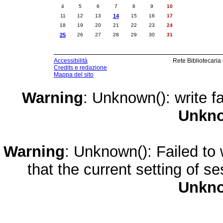
4
5
6
7
8
9
10
11
12
13
14
15
16
17
18
19
20
21
22
23
24
25
26
27
28
29
30
31
Accessibilità
Rete Bibliotecaria
Credits e redazione
Mappa del sito
Warning
: Unknown(): write fa
Unkn
Warning
: Unknown(): Failed to w
that the current setting of s
Unkn