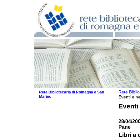
Rete Bibli
Rete Bibliotecaria di Romagna e San
Marino
Eventi e ne
La Rete
Eventi
Biblioteche e archivi
Agenda
28/04/20
Patto intercomunale per la lettura
Pane
2026
Patto locale per la lettura 2025
Libri a 
Patto locale per la lettura 2024