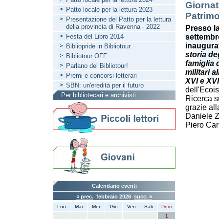
Giornat
Patto locale per la lettura 2023
Patrim
Presentazione del Patto per la lettura
della provincia di Ravenna - 2022
Presso la
Festa del Libro 2014
settembre
inaugura
Bibliopride in Bibliotour
storia de
Bibliotour OFF
famiglia 
Parlano del Bibliotour!
militari a
Premi e concorsi letterari
XVI e XVI
SBN: un'eredità per il futuro
dell'Ecoi
Per bibliotecari e archivisti
Ricerca s
grazie all
Daniele Z
Piero Car
Calendario eventi
« prec.
febbraio 2026
succ. »
Lun
Mar
Mer
Gio
Ven
Sab
Dom
1