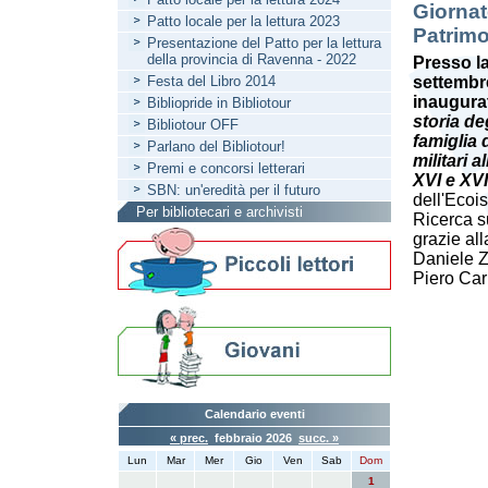
Giornat
Patto locale per la lettura 2023
Patrim
Presentazione del Patto per la lettura
della provincia di Ravenna - 2022
Presso la
Festa del Libro 2014
settembre
inaugura
Bibliopride in Bibliotour
storia de
Bibliotour OFF
famiglia 
Parlano del Bibliotour!
militari a
Premi e concorsi letterari
XVI e XVI
SBN: un'eredità per il futuro
dell'Ecoi
Per bibliotecari e archivisti
Ricerca s
grazie all
Daniele Z
Piero Car
Calendario eventi
« prec.
febbraio 2026
succ. »
Lun
Mar
Mer
Gio
Ven
Sab
Dom
1