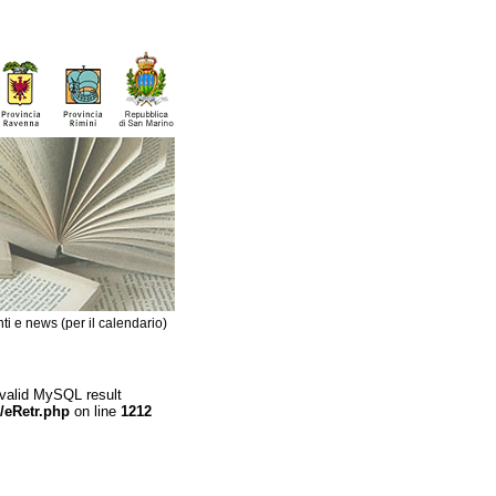
ti e news (per il calendario)
 valid MySQL result
/eRetr.php
on line
1212