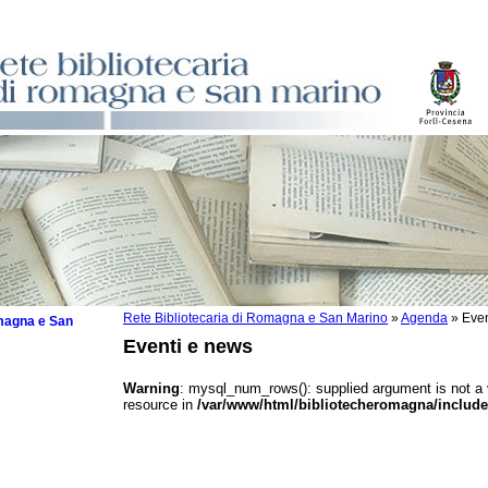
Rete Bibliotecaria di Romagna e San Marino
»
Agenda
»
Even
omagna e San
Eventi e news
Warning
: mysql_num_rows(): supplied argument is not a
resource in
/var/www/html/bibliotecheromagna/include
 la lettura
tura 2025
tura 2024