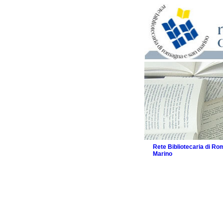
Rete Bibliotecaria di R
Marino
La Rete
Biblioteche e archivi
Agenda
Patto intercomunale per
2026
Patto locale per la let
Patto locale per la let