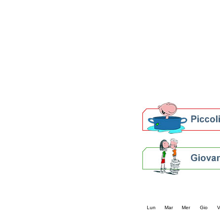
Patto locale per la let
Presentazione del Patto
della provincia di Rav
Festa del Libro 2014
Bibliopride in Bibliotou
Bibliotour OFF
Parlano del Bibliotour!
Premi e concorsi letter
SBN: un'eredità per il 
Per bibliotecari e archivi
Calendario eve
« prec.
febbraio 20
Lun
Mar
Mer
Gio
V