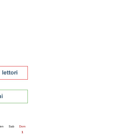
tura 2023
 per la lettura
enna - 2022
r
ari
futuro
sti
nti
26
succ. »
en
Sab
Dom
1