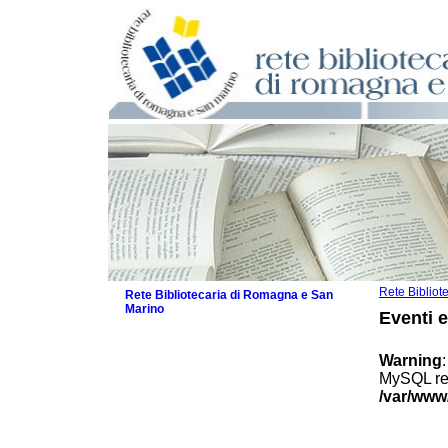
Rete Biblio
Rete Bibliotecaria di Romagna e San
Marino
Eventi 
La Rete
Biblioteche e archivi
Warning
Agenda
MySQL res
Patto intercomunale per la lettura
/var/www
2026
Patto locale per la lettura 2025
Patto locale per la lettura 2024