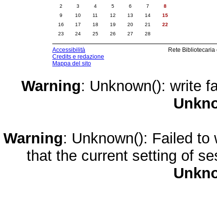
2
3
4
5
6
7
8
9
10
11
12
13
14
15
16
17
18
19
20
21
22
23
24
25
26
27
28
Accessibilità
Rete Bibliotecaria
Credits e redazione
Mappa del sito
Warning
: Unknown(): write fa
Unkn
Warning
: Unknown(): Failed to w
that the current setting of s
Unkn