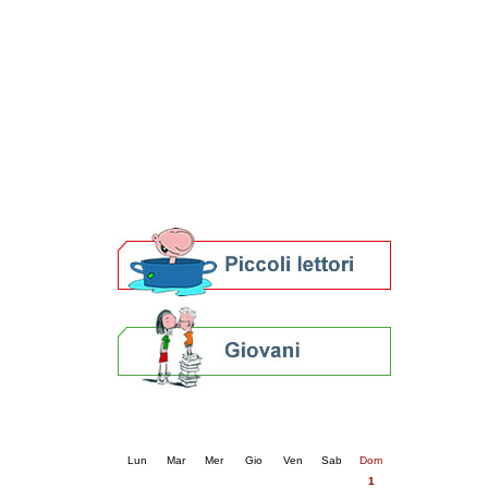
Patto locale per la lettura 2023
Presentazione del Patto per la lettura
della provincia di Ravenna - 2022
Festa del Libro 2014
Bibliopride in Bibliotour
Bibliotour OFF
Parlano del Bibliotour!
Premi e concorsi letterari
SBN: un'eredità per il futuro
Per bibliotecari e archivisti
Calendario eventi
« prec.
febbraio 2026
succ. »
Lun
Mar
Mer
Gio
Ven
Sab
Dom
1