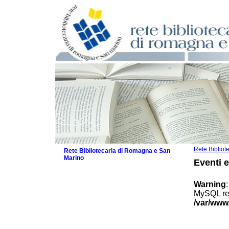
Rete Biblio
Rete Bibliotecaria di Romagna e San
Marino
Eventi 
La Rete
Biblioteche e archivi
Warning
Agenda
MySQL res
Patto intercomunale per la lettura
/var/www
2026
Patto locale per la lettura 2025
Patto locale per la lettura 2024