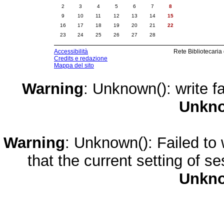
2
3
4
5
6
7
8
9
10
11
12
13
14
15
16
17
18
19
20
21
22
23
24
25
26
27
28
Accessibilità
Rete Bibliotecaria
Credits e redazione
Mappa del sito
Warning
: Unknown(): write fa
Unkn
Warning
: Unknown(): Failed to w
that the current setting of s
Unkn