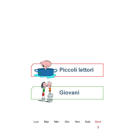
Patto locale per la lettura 2023
Presentazione del Patto per la lettura
della provincia di Ravenna - 2022
Festa del Libro 2014
Bibliopride in Bibliotour
Bibliotour OFF
Parlano del Bibliotour!
Premi e concorsi letterari
SBN: un'eredità per il futuro
Per bibliotecari e archivisti
Calendario eventi
« prec.
febbraio 2026
succ. »
Lun
Mar
Mer
Gio
Ven
Sab
Dom
1