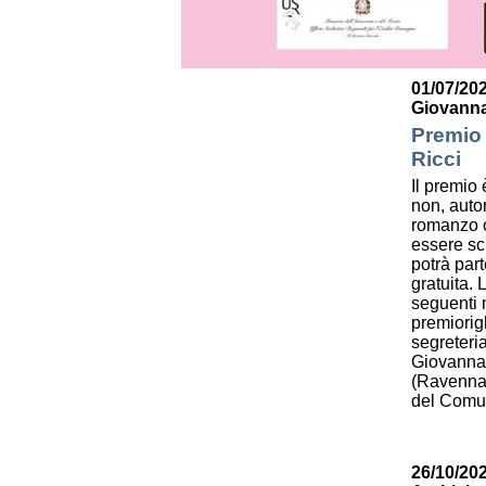
01/07/202
Giovanna
Premio 
Ricci
Il premio è
non, autor
romanzo o
essere scr
potrà par
gratuita.
seguenti m
premiorig
segreteri
Giovanna 
(Ravenna)
del Comun
26/10/202