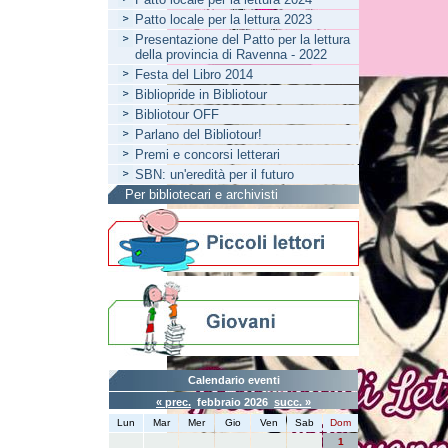
Patto locale per la lettura 2023
Presentazione del Patto per la lettura
della provincia di Ravenna - 2022
Festa del Libro 2014
Bibliopride in Bibliotour
Bibliotour OFF
Parlano del Bibliotour!
Premi e concorsi letterari
SBN: un'eredità per il futuro
Per bibliotecari e archivisti
Calendario eventi
« prec.
febbraio 2026
succ. »
Lun
Mar
Mer
Gio
Ven
Sab
Dom
1