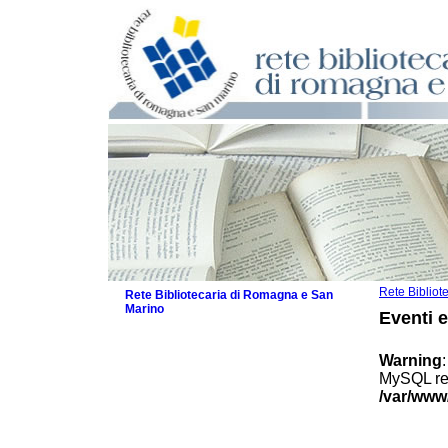
Rete Biblio
Rete Bibliotecaria di Romagna e San
Marino
Eventi 
La Rete
Biblioteche e archivi
Warning
Agenda
MySQL res
Patto intercomunale per la lettura
/var/www
2026
Patto locale per la lettura 2025
Patto locale per la lettura 2024