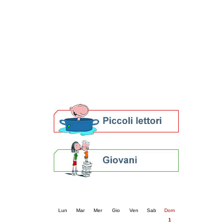
Patto locale per la lettura 2023
Presentazione del Patto per la lettura
della provincia di Ravenna - 2022
Festa del Libro 2014
Bibliopride in Bibliotour
Bibliotour OFF
Parlano del Bibliotour!
Premi e concorsi letterari
SBN: un'eredità per il futuro
Per bibliotecari e archivisti
Calendario eventi
« prec.
febbraio 2026
succ. »
Lun
Mar
Mer
Gio
Ven
Sab
Dom
1