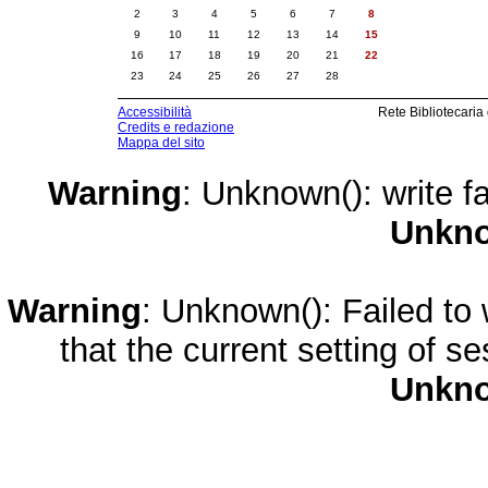
2
3
4
5
6
7
8
9
10
11
12
13
14
15
16
17
18
19
20
21
22
23
24
25
26
27
28
Accessibilità
Rete Bibliotecaria
Credits e redazione
Mappa del sito
Warning
: Unknown(): write fa
Unkn
Warning
: Unknown(): Failed to w
that the current setting of s
Unkn