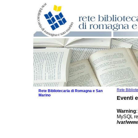
Rete Biblio
Rete Bibliotecaria di Romagna e San
Marino
Eventi 
La Rete
Biblioteche e archivi
Warning
Agenda
MySQL res
Patto intercomunale per la lettura
/var/www
2026
Patto locale per la lettura 2025
Patto locale per la lettura 2024