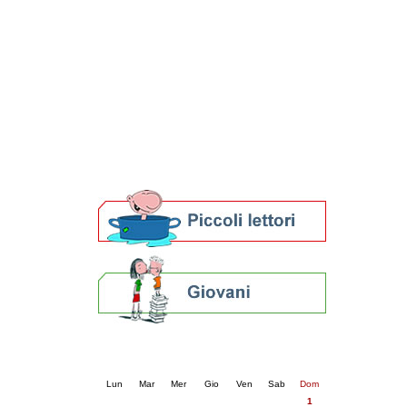
Patto locale per la lettura 2023
Presentazione del Patto per la lettura
della provincia di Ravenna - 2022
Festa del Libro 2014
Bibliopride in Bibliotour
Bibliotour OFF
Parlano del Bibliotour!
Premi e concorsi letterari
SBN: un'eredità per il futuro
Per bibliotecari e archivisti
Calendario eventi
« prec.
febbraio 2026
succ. »
Lun
Mar
Mer
Gio
Ven
Sab
Dom
1