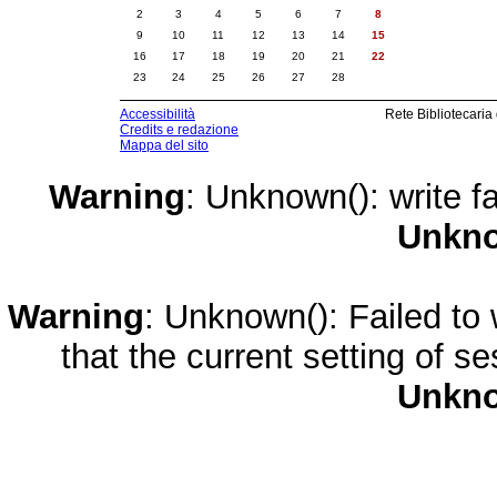
2
3
4
5
6
7
8
9
10
11
12
13
14
15
16
17
18
19
20
21
22
23
24
25
26
27
28
Accessibilità
Rete Bibliotecaria
Credits e redazione
Mappa del sito
Warning
: Unknown(): write fa
Unkn
Warning
: Unknown(): Failed to w
that the current setting of s
Unkn