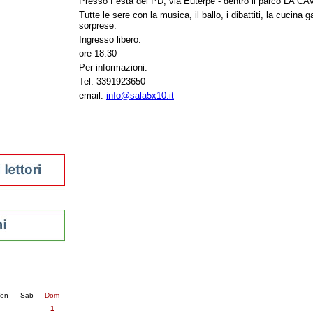
Presso Festa del PD, via Euterpe - dentro il parco LA CAV
tura 2023
Tutte le sere con la musica, il ballo, i dibattiti, la cucina
sorprese.
 per la lettura
enna - 2022
Ingresso libero.
ore 18.30
r
Per informazioni:
Tel. 3391923650
email:
info@sala5x10.it
ari
futuro
sti
nti
26
succ. »
en
Sab
Dom
1