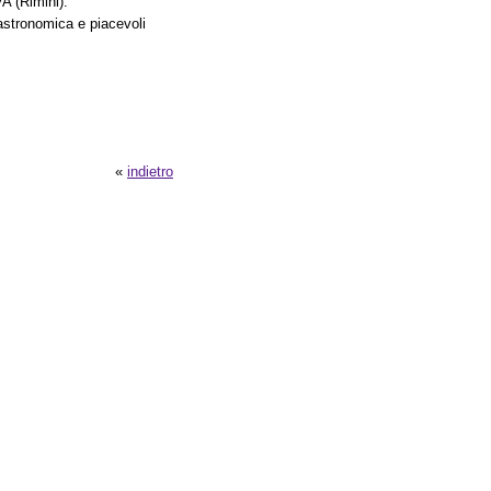
A (Rimini).
 gastronomica e piacevoli
«
indietro