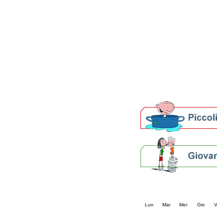
Patto locale per la let
Presentazione del Patto
della provincia di Rav
Festa del Libro 2014
Bibliopride in Bibliotou
Bibliotour OFF
Parlano del Bibliotour!
Premi e concorsi letter
SBN: un'eredità per il 
Per bibliotecari e archivi
Calendario eve
« prec.
febbraio 20
Lun
Mar
Mer
Gio
V