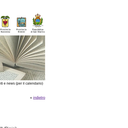
ti e news (per il calendario)
«
indietro