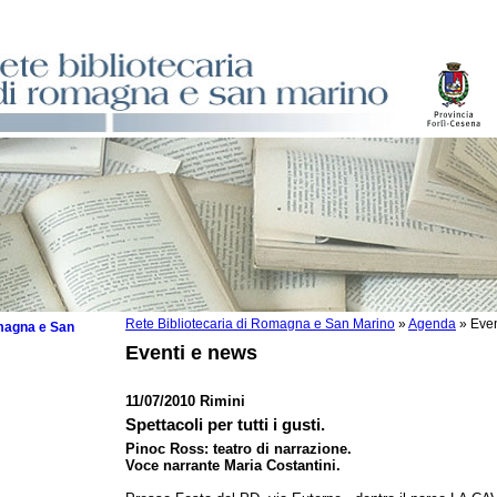
Rete Bibliotecaria di Romagna e San Marino
»
Agenda
»
Even
omagna e San
Eventi e news
11/07/2010 Rimini
Spettacoli per tutti i gusti.
 la lettura
Pinoc Ross: teatro di narrazione.
Voce narrante Maria Costantini.
tura 2025
tura 2024