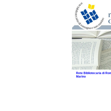
Rete Bibliotecaria di R
Marino
La Rete
Biblioteche e archivi
Agenda
Patto intercomunale per
2026
Patto locale per la let
Patto locale per la let