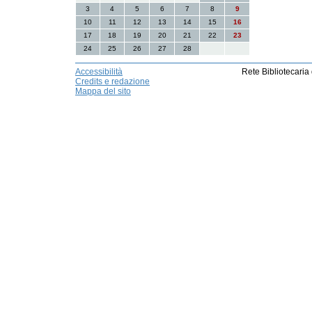
3
4
5
6
7
8
9
10
11
12
13
14
15
16
17
18
19
20
21
22
23
24
25
26
27
28
Accessibilità
Rete Bibliotecaria
Credits e redazione
Mappa del sito