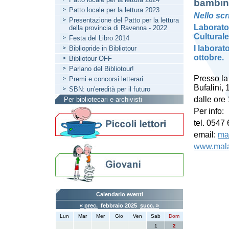
bambini
Patto locale per la lettura 2023
Nello scr
Presentazione del Patto per la lettura
Laborator
della provincia di Ravenna - 2022
Culturale
Festa del Libro 2014
I laborat
Bibliopride in Bibliotour
ottobre
.
Bibliotour OFF
Parlano del Bibliotour!
Presso la
Premi e concorsi letterari
Bufalini,
SBN: un'eredità per il futuro
dalle ore
Per bibliotecari e archivisti
Per info:
tel. 0547
email:
mal
www.malat
Calendario eventi
« prec.
febbraio 2025
succ. »
Lun
Mar
Mer
Gio
Ven
Sab
Dom
1
2