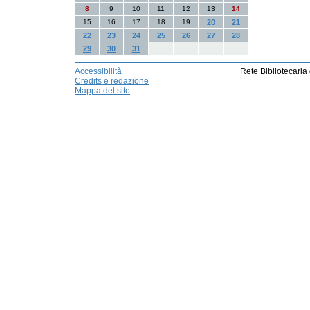
8
9
10
11
12
13
14
15
16
17
18
19
20
21
22
23
24
25
26
27
28
29
30
31
Accessibilità
Rete Bibliotecaria
Credits e redazione
Mappa del sito