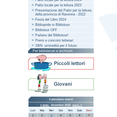
Patto locale per la lettura 2023
Presentazione del Patto per la lettura
della provincia di Ravenna - 2022
Festa del Libro 2014
Bibliopride in Bibliotour
Bibliotour OFF
Parlano del Bibliotour!
Premi e concorsi letterari
SBN: un'eredità per il futuro
Per bibliotecari e archivisti
Calendario eventi
« prec.
dicembre 2025
succ. »
Lun
Mar
Mer
Gio
Ven
Sab
Dom
1
2
3
4
5
6
7