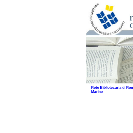
Rete Bibliotecaria di R
Marino
La Rete
Biblioteche e archivi
Agenda
Patto intercomunale per
2026
Patto locale per la let
Patto locale per la let