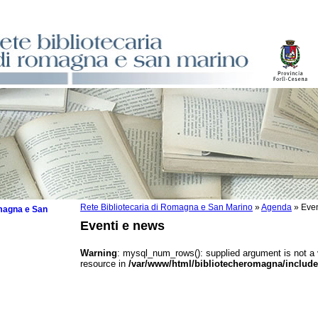
Rete Bibliotecaria di Romagna e San Marino
»
Agenda
»
Even
omagna e San
Eventi e news
Warning
: mysql_num_rows(): supplied argument is not a
resource in
/var/www/html/bibliotecheromagna/include
 la lettura
tura 2025
tura 2024