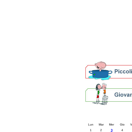
Patto locale per la let
Presentazione del Patto
della provincia di Rav
Festa del Libro 2014
Bibliopride in Bibliotou
Bibliotour OFF
Parlano del Bibliotour!
Premi e concorsi letter
SBN: un'eredità per il 
Per bibliotecari e archivi
Calendario eve
« prec.
dicembre 20
Lun
Mar
Mer
Gio
V
1
2
3
4