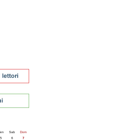
tura 2023
 per la lettura
enna - 2022
r
ari
futuro
sti
nti
25
succ. »
en
Sab
Dom
5
6
7