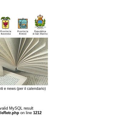
ti e news (per il calendario)
 valid MySQL result
/eRetr.php
on line
1212