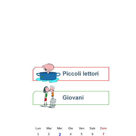
Patto locale per la lettura 2023
Presentazione del Patto per la lettura
della provincia di Ravenna - 2022
Festa del Libro 2014
Bibliopride in Bibliotour
Bibliotour OFF
Parlano del Bibliotour!
Premi e concorsi letterari
SBN: un'eredità per il futuro
Per bibliotecari e archivisti
Calendario eventi
« prec.
dicembre 2025
succ. »
Lun
Mar
Mer
Gio
Ven
Sab
Dom
1
2
3
4
5
6
7