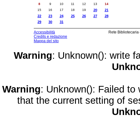
8
9
10
11
12
13
14
15
16
17
18
19
20
21
22
23
24
25
26
27
28
29
30
31
Accessibilità
Rete Bibliotecaria
Credits e redazione
Mappa del sito
Warning
: Unknown(): write fa
Unkn
Warning
: Unknown(): Failed to w
that the current setting of s
Unkn