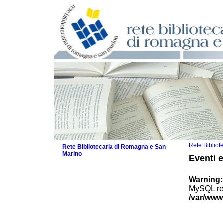
Rete Biblio
Rete Bibliotecaria di Romagna e San
Marino
Eventi 
La Rete
Biblioteche e archivi
Warning
Agenda
MySQL res
Patto intercomunale per la lettura
/var/www
2026
Patto locale per la lettura 2025
Patto locale per la lettura 2024