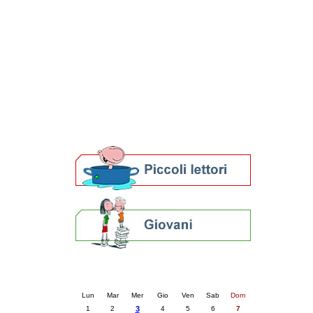
Patto locale per la lettura 2023
Presentazione del Patto per la lettura
della provincia di Ravenna - 2022
Festa del Libro 2014
Bibliopride in Bibliotour
Bibliotour OFF
Parlano del Bibliotour!
Premi e concorsi letterari
SBN: un'eredità per il futuro
Per bibliotecari e archivisti
Calendario eventi
« prec.
dicembre 2025
succ. »
Lun
Mar
Mer
Gio
Ven
Sab
Dom
1
2
3
4
5
6
7