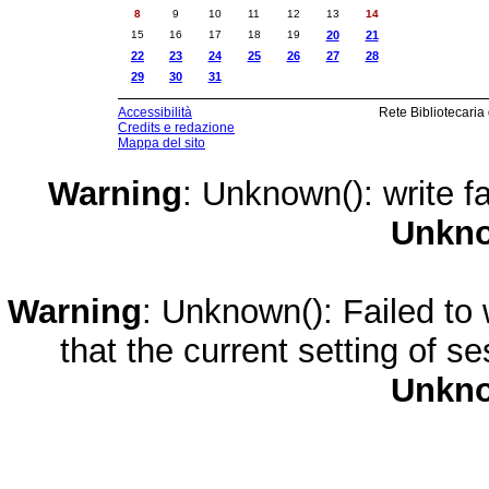
8
9
10
11
12
13
14
15
16
17
18
19
20
21
22
23
24
25
26
27
28
29
30
31
Accessibilità
Rete Bibliotecaria
Credits e redazione
Mappa del sito
Warning
: Unknown(): write fa
Unkn
Warning
: Unknown(): Failed to w
that the current setting of s
Unkn