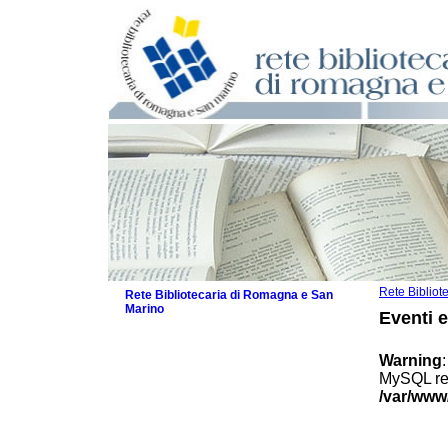
Rete Biblio
Rete Bibliotecaria di Romagna e San
Marino
Eventi 
La Rete
Biblioteche e archivi
Warning
Agenda
MySQL res
Patto intercomunale per la lettura
/var/www
2026
Patto locale per la lettura 2025
Patto locale per la lettura 2024