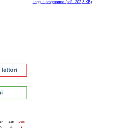
Leggi il programma (pdf - 202,8 KB)
tura 2023
 per la lettura
enna - 2022
r
ari
futuro
sti
nti
25
succ. »
en
Sab
Dom
5
6
7