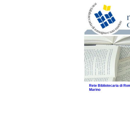
Rete Bibliotecaria di R
Marino
La Rete
Biblioteche e archivi
Agenda
Patto intercomunale per
2026
Patto locale per la let
Patto locale per la let