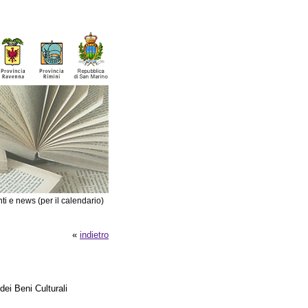
ti e news (per il calendario)
«
indietro
dei Beni Culturali