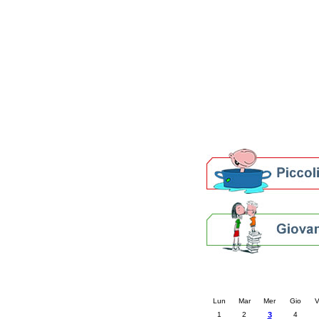
Patto locale per la let
Presentazione del Patto
della provincia di Rav
Festa del Libro 2014
Bibliopride in Bibliotou
Bibliotour OFF
Parlano del Bibliotour!
Premi e concorsi letter
SBN: un'eredità per il 
Per bibliotecari e archivi
Calendario eve
« prec.
dicembre 20
Lun
Mar
Mer
Gio
V
1
2
3
4