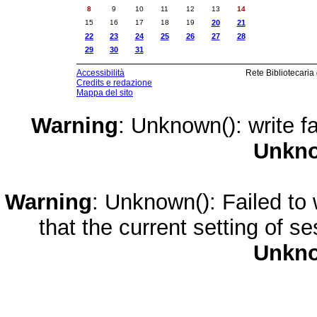
8
9
10
11
12
13
14
15
16
17
18
19
20
21
22
23
24
25
26
27
28
29
30
31
Accessibilità
Rete Bibliotecaria
Credits e redazione
Mappa del sito
Warning
: Unknown(): write fa
Unkn
Warning
: Unknown(): Failed to w
that the current setting of s
Unkn