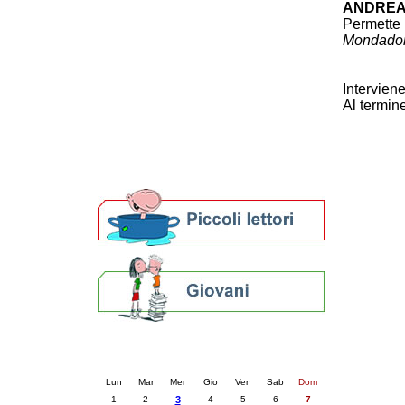
ANDREA
Patto locale per la lettura 2023
Permette 
Presentazione del Patto per la lettura
Mondador
della provincia di Ravenna - 2022
Festa del Libro 2014
Bibliopride in Bibliotour
Intervien
Bibliotour OFF
Al termin
Parlano del Bibliotour!
Premi e concorsi letterari
SBN: un'eredità per il futuro
Per bibliotecari e archivisti
Calendario eventi
« prec.
dicembre 2025
succ. »
Lun
Mar
Mer
Gio
Ven
Sab
Dom
1
2
3
4
5
6
7