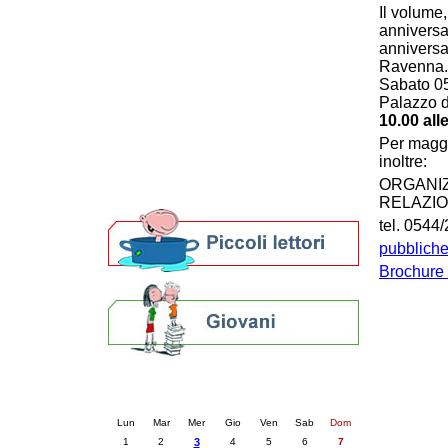
Il volume
Patto locale per la lettura 2023
anniversar
Presentazione del Patto per la lettura
anniversa
della provincia di Ravenna - 2022
Ravenna.
Festa del Libro 2014
Sabato 05
Bibliopride in Bibliotour
Palazzo d
Bibliotour OFF
10.00 alle
Parlano del Bibliotour!
Per maggio
Premi e concorsi letterari
inoltre:
SBN: un'eredità per il futuro
ORGANIZ
Per bibliotecari e archivisti
RELAZIO
tel. 0544
pubbliche
Brochure 
Calendario eventi
« prec.
dicembre 2025
succ. »
Lun
Mar
Mer
Gio
Ven
Sab
Dom
1
2
3
4
5
6
7