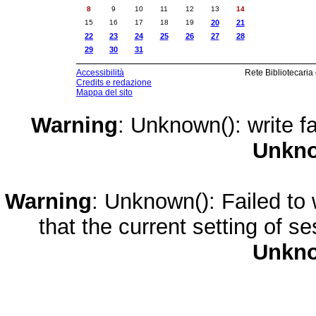
8
9
10
11
12
13
14
15
16
17
18
19
20
21
22
23
24
25
26
27
28
29
30
31
Accessibilità
Rete Bibliotecaria
Credits e redazione
Mappa del sito
Warning
: Unknown(): write fa
Unkn
Warning
: Unknown(): Failed to w
that the current setting of s
Unkn