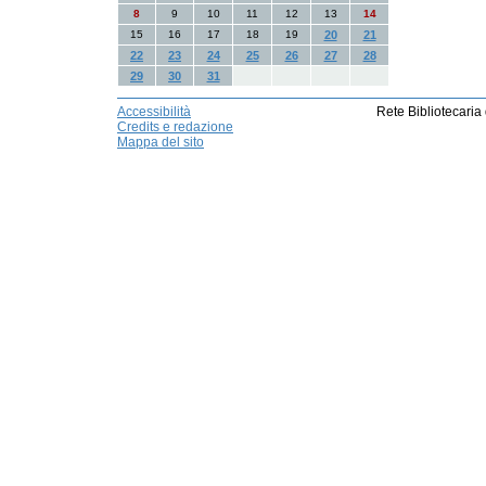
8
9
10
11
12
13
14
15
16
17
18
19
20
21
22
23
24
25
26
27
28
29
30
31
Accessibilità
Rete Bibliotecaria
Credits e redazione
Mappa del sito