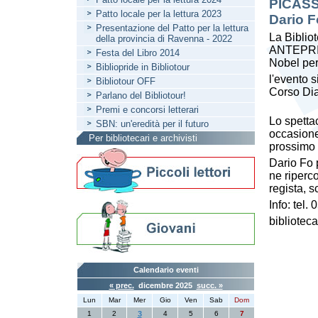
PICASS
Patto locale per la lettura 2023
Dario F
Presentazione del Patto per la lettura
La Biblio
della provincia di Ravenna - 2022
ANTEPRIM
Festa del Libro 2014
Nobel per
Bibliopride in Bibliotour
l'evento s
Bibliotour OFF
Corso Dia
Parlano del Bibliotour!
Premi e concorsi letterari
Lo spetta
SBN: un'eredità per il futuro
occasione
Per bibliotecari e archivisti
prossimo 
Dario Fo 
ne riperco
regista, s
Info: tel
biblioteca
Calendario eventi
« prec.
dicembre 2025
succ. »
Lun
Mar
Mer
Gio
Ven
Sab
Dom
1
2
3
4
5
6
7