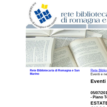
Rete Bibli
Rete Bibliotecaria di Romagna e San
Marino
Eventi e ne
La Rete
Eventi
Biblioteche e archivi
Agenda
05/07/201
Patto intercomunale per la lettura
- Piano T
2026
Patto locale per la lettura 2025
ESTATE
Patto locale per la lettura 2024