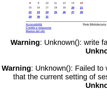
8
9
10
11
12
13
14
15
16
17
18
19
20
21
22
23
24
25
26
27
28
29
30
31
Accessibilità
Rete Bibliotecaria
Credits e redazione
Mappa del sito
Warning
: Unknown(): write fa
Unkn
Warning
: Unknown(): Failed to w
that the current setting of s
Unkn