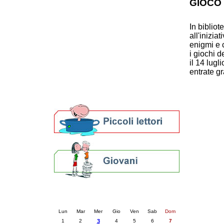
GIOCO
Patto locale per la lettura 2023
Presentazione del Patto per la lettura
In bibliot
della provincia di Ravenna - 2022
all'inizia
Festa del Libro 2014
enigmi e c
Bibliopride in Bibliotour
i giochi 
Bibliotour OFF
il 14 lugl
Parlano del Bibliotour!
entrate g
Premi e concorsi letterari
SBN: un'eredità per il futuro
Per bibliotecari e archivisti
Calendario eventi
« prec.
dicembre 2025
succ. »
Lun
Mar
Mer
Gio
Ven
Sab
Dom
1
2
3
4
5
6
7